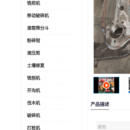
铣挖机
移动破碎机
滚筒筛分斗
粉碎钳
液压剪
土壤修复
铣刨机
开沟机
伐木机
产品描述
破碎机
颜色
打桩机