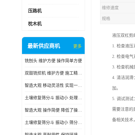
维修速度
压路机
规格
枕木机
液压双杠剪
最新供应商机
1. 检查
更多
2. 检查
铣刨头 维护方便 操作简单方便
3. 检查
双鼓铣挖机 维护方便 施工精度高
4. 清洁
智造大观 移动灵活性 实现一机多用
加。
土壤修复筛分斗 振动小 处理能力大
5. 调试
需要注意的
智造大观 操作简便 降低了操作难度
备相关技术
土壤修复筛分斗 振动小 筛分效果可调节
智造大观 高耐用性 保持环境整洁