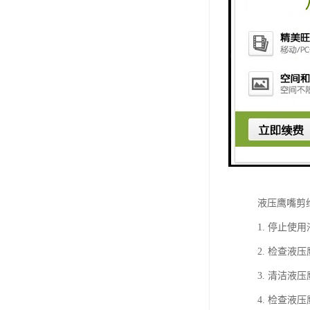
液压鹰嘴剪
1. 停止
2. 检查
3. 清洁
4. 检查