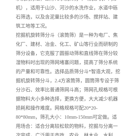
机），适用于山沙、河沙的水洗作业，水道中砾
石筛选，以及含泥量比较多的沙场、搅拌站、建
筑工地等工况。
挖掘机旋转筛分斗（滚筒筛）是一种为电厂、焦
化厂、建材、冶金、化工、矿山等行业而研制的
筛分设备，它克服了圆振动筛和直线筛在筛分较
湿物料时出现的筛网堵塞问题，提高了筛分系统
的产量和可靠性。选择品质筛分斗*智造大观，挖
掘机旋转筛分斗，2.4方滚筒筛，圆筒筛专设于筛
分沙石、效率比普通筛网斗高；筛网孔规格可根
据物料大小多种选择，更换方便，大大减少机器
损耗和操作难度。网格规格可配20*20-
80*80mm，筛孔大小：10mm-150mm可定做。适
用场合：适合分离较松软的物料，挖掘与分离一
次完成。广泛用于市政、农业、林木业、水利、