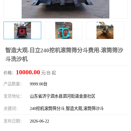
打桩机
压路机
枕木机
滑移装载机
清扫器
割草机
挖树机
拓荒机
智造大观-日立240挖机滚筒筛分斗费用-滚筒筛沙
斗洗沙机
滚筒筛
液压剪维修
10000.00
价格：
元/台 起
挖掘机破碎斗
拇指夹
产品数量：
9999.00台
发货地址：
山东省济宁泗水县泗河街道金泉社区
关键词：
240挖机滚筒筛分斗,智造大观,滚筒筛沙斗
发布日期：
2026-06-22