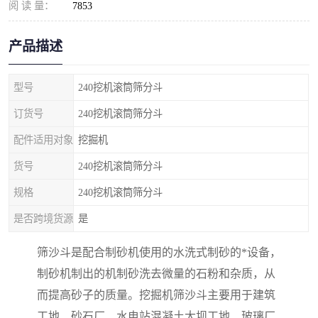
阅 读 量：
7853
产品描述
型号
240挖机滚筒筛分斗
订货号
240挖机滚筒筛分斗
配件适用对象
挖掘机
货号
240挖机滚筒筛分斗
规格
240挖机滚筒筛分斗
是否跨境货源
是
筛沙斗是配合制砂机使用的水洗式制砂的*设备，
制砂机制出的机制砂洗去微量的石粉和杂质，从
而提高砂子的质量。挖掘机筛沙斗主要用于建筑
工地、砂石厂、水电站混凝土大坝工地、玻璃厂