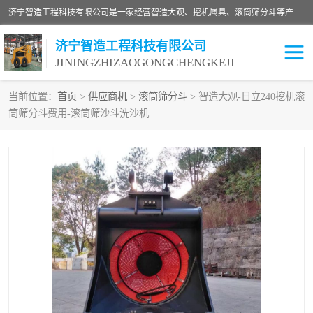
济宁智造工程科技有限公司是一家经营智造大观、挖机属具、滚筒筛分斗等产品的滑移装载机厂家。济宁智造工程科技有限公司奉行以质量赢得用户，诚信为本，互利共赢的宗旨，依靠雄厚的技术力量，科学的管理制度，先进的加工检测设备，始终坚持以客户为中心，免费咨询！
济宁智造工程科技有限公司
JININGZHIZAOGONGCHENGKEJI
当前位置：
首页
>
供应商机
>
滚筒筛分斗
> 智造大观-日立240挖机滚
筒筛分斗费用-滚筒筛沙斗洗沙机
振动夯
破碎斗
铣挖机
移动破碎机
滚筒筛分斗
粉碎钳
液压剪
土壤修复
铣刨机
开沟机
伐木机
破碎机