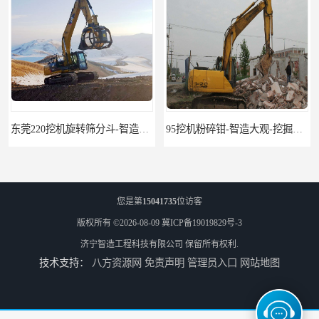
东莞220挖机旋转筛分斗-智造大观报价-旋转筛沙斗筛沙机
95挖机粉碎钳-智造大观-挖掘机钢筋分离钳
您是第
15041735
位访客
版权所有 ©2026-08-09
冀ICP备19019829号-3
济宁智造工程科技有限公司
保留所有权利.
技术支持：
八方资源网
免责声明
管理员入口
网站地图
挖掘机除草机 315挖掘机割草机 智造大观
园林割草机 135挖掘机割草机 智造大观