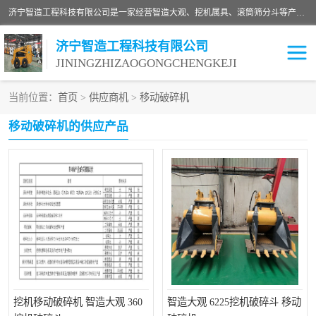
济宁智造工程科技有限公司是一家经营智造大观、挖机属具、滚筒筛分斗等产品的滑移装载机厂家。济宁智造工程科技有限公司奉行以质量赢得用户，诚信为本，互利共赢的宗旨，依靠雄厚的技术力量，科学的管理制度，先进的加工检测设备，始终坚持以客户为中心，免费咨询！
济宁智造工程科技有限公司
JININGZHIZAOGONGCHENGKEJI
当前位置：
首页
>
供应商机
>
移动破碎机
振动夯
破碎斗
移动破碎机的供应产品
铣挖机
移动破碎机
滚筒筛分斗
粉碎钳
液压剪
土壤修复
铣刨机
开沟机
伐木机
破碎机
挖机移动破碎机 智造大观 360
智造大观 6225挖机破碎斗 移动