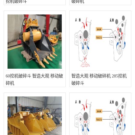
挖机破碎斗
破碎机
打桩机
压路机
枕木机
滑移装载机
清扫器
割草机
挖树机
拓荒机
滚筒筛
液压剪维修
60挖机破碎斗 智造大观 移动破
智造大观 移动破碎机 285挖机
挖掘机破碎斗
拇指夹
碎机
破碎斗