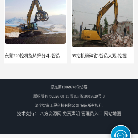
95挖机粉碎钳-智造大观-挖掘机钢筋分离钳
您是第
15069746
位访客
版权所有 ©2026-08-11
冀ICP备19019829号-3
济宁智造工程科技有限公司
保留所有权利.
技术支持：
八方资源网
免责声明
管理员入口
网站地图
挖掘机除草机 315挖掘机割草机 智造大观
园林割草机 135挖掘机割草机 智造大观