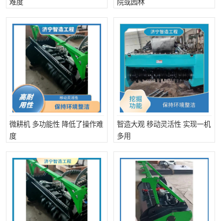
难度
院或园林
打桩机
压路机
枕木机
滑移装载机
清扫器
割草机
挖树机
拓荒机
滚筒筛
液压剪维修
微耕机 多功能性 降低了操作难
智造大观 移动灵活性 实现一机
挖掘机破碎斗
拇指夹
度
多用