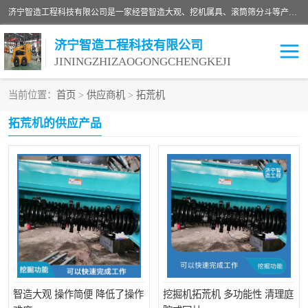
济宁智造工程科技有限公司是一家经营智造大观、挖机属具、滚筒筛分斗等产品的滑移装载机厂家。济宁智造工程科技有限公司奉行以质量赢得用户，诚信为本，互利共赢的宗旨，依靠雄厚的技术力量，科学的管理制度，先进的加工检测设备，始终坚持以客户为中心，免费咨询！
济宁智造工程科技有限公司
JININGZHIZAOGONGCHENGKEJI
当前位置：
首页
>
供应商机
>
拓荒机
振动夯
破碎斗
拓荒机的供应产品
铣挖机
移动破碎机
滚筒筛分斗
粉碎钳
液压剪
土壤修复
铣刨机
开沟机
伐木机
破碎机
智造大观 操作简便 降低了操作
挖掘机拓荒机 多功能性 清理庭