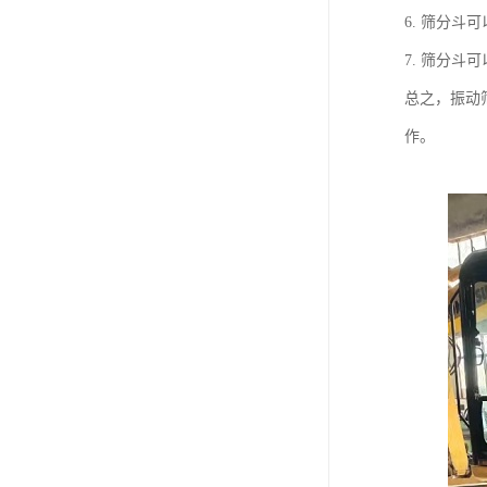
6. 筛分
7. 筛分
总之，振动
作。