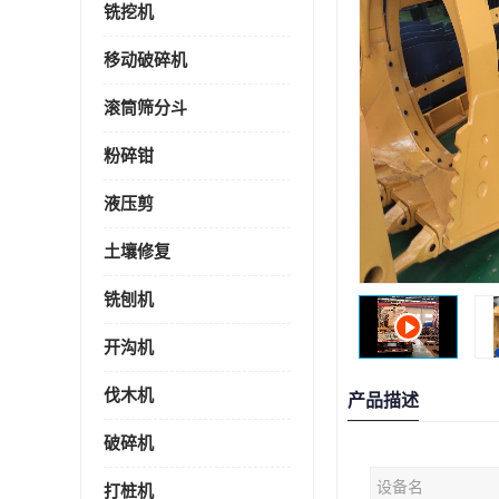
铣挖机
移动破碎机
滚筒筛分斗
粉碎钳
液压剪
土壤修复
铣刨机
开沟机
伐木机
产品描述
破碎机
设备名
打桩机