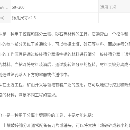
20mm筛孔产量（m³/h）
50~200
适用工况
m）
筛孔尺寸×2.5
斗是一种用于挖掘和筛分土壤、砂石等材料的工具。它通常由一个挖斗和
斗的挖斗部分类似于普通挖斗，可以挖掘土壤、砂石等材料。而旋转筛分
斗的工作原理是通过旋转筛分器将挖掘的材料进行筛分。旋转筛分器上通
的材料。当挖斗将材料装满后，通过旋转筛分器的旋转，材料会被分离成
则通过筛孔落入下方的容器或传送带中。
斗在土方工程、矿山开采等领域有着广泛的应用。它可以地进行挖掘和筛
度的材料，满足不同工程的需求。
分斗是一种用于分离土壤颗粒的工具，主要功能包括：
土壤：土壤破碎筛分斗通常配备有刀片或锤头，可以将大块土壤破碎成较小