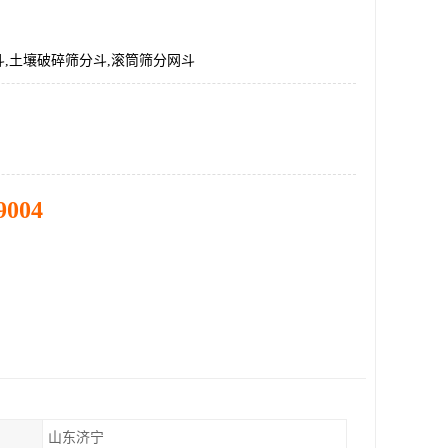
,土壤破碎筛分斗,滚筒筛分网斗
9004
山东济宁