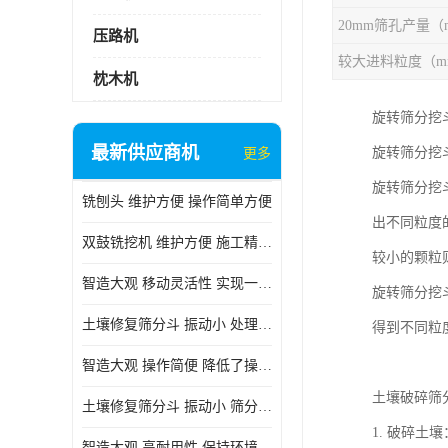
压路机
较大进料粒度（m
枕木机
旋转筛分挖
最新供应商机
旋转筛分挖
更多
旋转筛分挖
铣刨头 维护方便 操作简单方便
出不同粒度
双鼓铣挖机 维护方便 施工精度高
较小的颗粒
智造大观 移动灵活性 实现一机多用
旋转筛分挖
土壤修复筛分斗 振动小 处理能力大
得到不同粒
智造大观 操作简便 降低了操作难度
土壤破碎筛
土壤修复筛分斗 振动小 筛分效果可调节
1. 破碎
智造大观 高耐用性 保持环境整洁