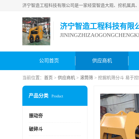
济宁智造工程科技有限
JININGZHIZAOGONGCHENGKE
公司首页
供应商机
当前位置：
首页
>
供应商机
>
滚筒筛
> 挖掘机筛分斗 易于控
产品分类
Product
振动夯
破碎斗