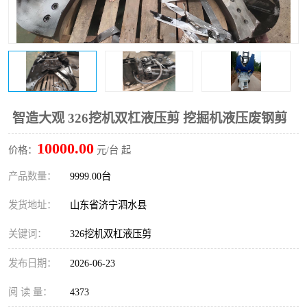
打桩机
压路机
枕木机
滑移装载机
清扫器
割草机
挖树机
拓荒机
智造大观 326挖机双杠液压剪 挖掘机液压废钢剪
10000.00
滚筒筛
液压剪维修
价格：
元/台 起
产品数量：
9999.00台
挖掘机破碎斗
拇指夹
发货地址：
山东省济宁泗水县
关键词：
326挖机双杠液压剪
发布日期：
2026-06-23
阅 读 量：
4373