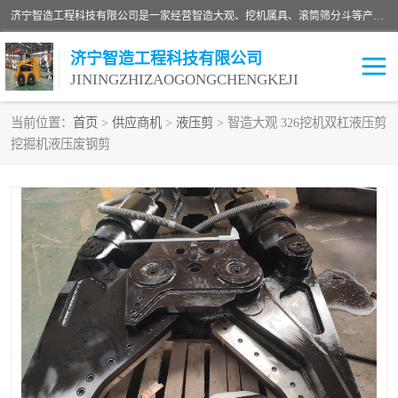
济宁智造工程科技有限公司是一家经营智造大观、挖机属具、滚筒筛分斗等产品的滑移装载机厂家。济宁智造工程科技有限公司奉行以质量赢得用户，诚信为本，互利共赢的宗旨，依靠雄厚的技术力量，科学的管理制度，先进的加工检测设备，始终坚持以客户为中心，免费咨询！
济宁智造工程科技有限公司
JININGZHIZAOGONGCHENGKEJI
当前位置：
首页
>
供应商机
>
液压剪
> 智造大观 326挖机双杠液压剪
挖掘机液压废钢剪
振动夯
破碎斗
铣挖机
移动破碎机
滚筒筛分斗
粉碎钳
液压剪
土壤修复
铣刨机
开沟机
伐木机
破碎机