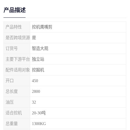
产品描述
产品特性
挖机鹰嘴剪
是否跨境货源
是
订货号
智造大观
主要下游平台
独立站
配件适用对象
挖掘机
开口
450
总长度
2800
油压
32
适合挖机
20-30吨
总重量
1300KG