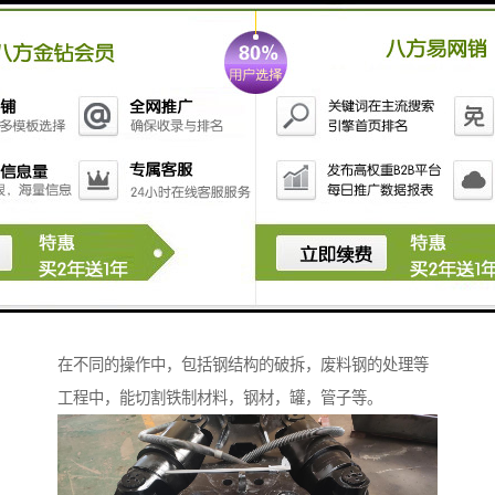
鹰嘴剪是绝好的破拆救援工具产品之一，具有笼罩重型
枢轴的设计，强大的结构和长期的耐磨性，刀座抗强度
高。鹰嘴剪通过其颚部尺寸及的刀片设计来提高生产
率，它可以快速，方便的更换刀片，这样能降低机械故
障停机时间，优化生产率。鹰嘴剪强大的液压油缸大大
加强了颚嘴的闭合力，从而能剪断较硬的钢材，需要品
质鹰嘴剪的联系公众号智造大观。鹰嘴剪安装于挖掘机
上使用，广泛用于拆解废车、厂房钢结构拆除、船舶破
拆、剪钢筋、钢材、罐、管子等废料钢，此类剪刀适用
在不同的操作中，包括钢结构的破拆，废料钢的处理等
工程中，能切割铁制材料，钢材，罐，管子等。