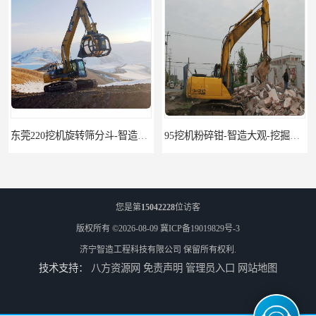
东莞220挖机旋转筛分斗-智造大观报价-旋转筛沙斗筛沙机
95挖机粉碎钳-智造大观-挖掘机钢筋分离钳
您是第
15042228
位访客
版权所有 ©2026-08-09
冀ICP备19019829号-3
济宁智造工程科技有限公司
保留所有权利.
技术支持：
八方资源网
免责声明
管理员入口
网站地图
挖掘机除草机 315挖掘机割草机 智造大观
园林割草机 135挖掘机割草机 智造大观