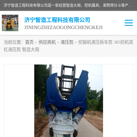
济宁智造工程科技有限公司是一家经营智造大观、挖机属具、滚筒筛分斗等产品的滑移装载机厂家。济宁智造工程科技有限公司奉行以质量赢得用户，诚信为本，互利共赢的宗旨，依靠雄厚的技术力量，科学的管理制度，先进的加工检测设备，始终坚持以客户为中心，免费咨询！
济宁智造工程科技有限公司
JININGZHIZAOGONGCHENGKEJI
当前位置：
首页
>
供应商机
>
液压剪
> 挖掘机液压拆车剪 385挖机双
杠液压剪 智造大观
振动夯
破碎斗
铣挖机
移动破碎机
滚筒筛分斗
粉碎钳
液压剪
土壤修复
铣刨机
开沟机
伐木机
破碎机