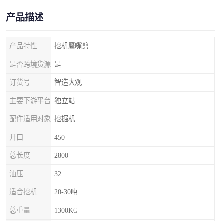
产品描述
产品特性
挖机鹰嘴剪
是否跨境货源
是
订货号
智造大观
主要下游平台
独立站
配件适用对象
挖掘机
开口
450
总长度
2800
油压
32
适合挖机
20-30吨
总重量
1300KG