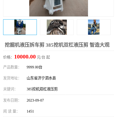
打桩机
压路机
枕木机
滑移装载机
清扫器
割草机
挖树机
拓荒机
挖掘机液压拆车剪 385挖机双杠液压剪 智造大观
10000.00
滚筒筛
液压剪维修
价格：
元/台 起
产品数量：
9999.00台
挖掘机破碎斗
拇指夹
发货地址：
山东省济宁泗水县
关键词：
385挖机双杠液压剪
发布日期：
2023-09-07
阅 读 量：
1451