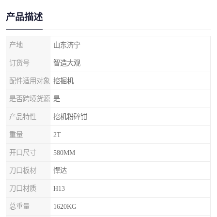
产品描述
产地
山东济宁
订货号
智造大观
配件适用对象
挖掘机
是否跨境货源
是
产品特性
挖机粉碎钳
重量
2T
开口尺寸
580MM
刀口板材
悍达
刀口材质
H13
总重量
1620KG