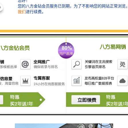
在液压挖掘机的液压原理中，有一项装置叫液压油缸再
生阀。是液压油缸的活塞靠所带动的机械臂自重，而被
动运动时，液压油缸的有杆腔或无杆腔的油，通过再生
阀回到无杆腔或有杆腔的原理。根据这种原理，利用液
压油缸有杆腔和无杆腔的作用面积差，设计出一种能使
液压油缸有杆腔的油回流到无杆腔二次利用，粉碎钳公
众号智造大观，以提高液压油缸的运行速度，进而提高
液压粉碎钳的工作效率。