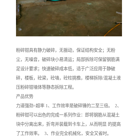
粉碎钳具有静力破碎，无振动，保证结构安全；无粉
尘，无噪音，破碎块小易清运；局部拆除可保留钢筋满
足设计要求；快速破碎成本低，适于广泛应用于静破
碎，楼板，砼梁，砼墙，砼柱挑檐，楼梯拆除/混凝土液
压粉碎钳墙体等静态拆除工程。
产品优势
力道强劲=超率 1、工作效率是破碎锤的二至三倍。 2、
粉碎钳可以出色的完成一系列作业：即将钢筋从混凝土
块中分离出来，折弯并装载到卡车上，从而明显 的提高
了工作效率。 3、作业完全机械化，安全又省时。