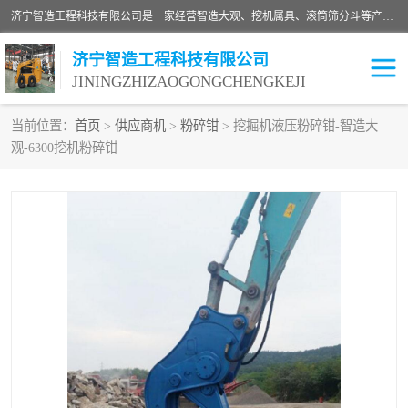
济宁智造工程科技有限公司是一家经营智造大观、挖机属具、滚筒筛分斗等产品的滑移装载机厂家。济宁智造工程科技有限公司奉行以质量赢得用户，诚信为本，互利共赢的宗旨，依靠雄厚的技术力量，科学的管理制度，先进的加工检测设备，始终坚持以客户为中心，免费咨询！
济宁智造工程科技有限公司
JININGZHIZAOGONGCHENGKEJI
当前位置：
首页
>
供应商机
>
粉碎钳
> 挖掘机液压粉碎钳-智造大
观-6300挖机粉碎钳
振动夯
破碎斗
铣挖机
移动破碎机
滚筒筛分斗
粉碎钳
液压剪
土壤修复
铣刨机
开沟机
伐木机
破碎机