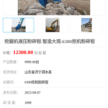
打桩机
压路机
枕木机
滑移装载机
清扫器
割草机
挖树机
拓荒机
挖掘机液压粉碎钳-智造大观-6300挖机粉碎钳
12300.00
滚筒筛
液压剪维修
价格：
元/台 起
产品数量：
9999.00台
挖掘机破碎斗
拇指夹
发货地址：
山东省济宁泗水县
关键词：
6300挖机粉碎钳
发布日期：
2023-09-07
阅 读 量：
1099