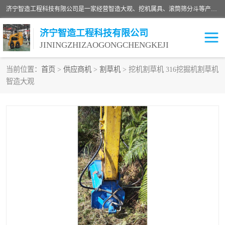
济宁智造工程科技有限公司是一家经营智造大观、挖机属具、滚筒筛分斗等产品的滑移装载机厂家。济宁智造工程科技有限公司奉行以质量赢得用户，诚信为本，互利共赢的宗旨，依靠雄厚的技术力量，科学的管理制度，先进的加工检测设备，始终坚持以客户为中心，免费咨询！
济宁智造工程科技有限公司
JININGZHIZAOGONGCHENGKEJI
当前位置：
首页
>
供应商机
>
割草机
> 挖机割草机 316挖掘机割草机
智造大观
振动夯
破碎斗
铣挖机
移动破碎机
滚筒筛分斗
粉碎钳
液压剪
土壤修复
铣刨机
开沟机
伐木机
破碎机