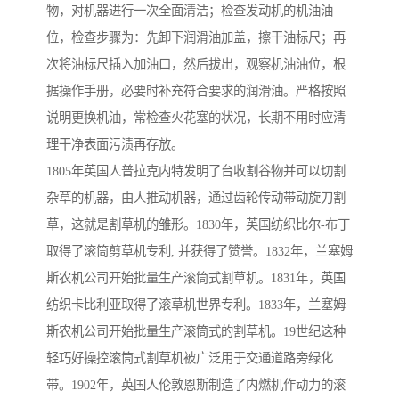
物，对机器进行一次全面清洁；检查发动机的机油油
位，检查步骤为：先卸下润滑油加盖，擦干油标尺；再
次将油标尺插入加油口，然后拔出，观察机油油位，根
据操作手册，必要时补充符合要求的润滑油。严格按照
说明更换机油，常检查火花塞的状况，长期不用时应清
理干净表面污渍再存放。
1805年英国人普拉克内特发明了台收割谷物并可以切割
杂草的机器，由人推动机器，通过齿轮传动带动旋刀割
草，这就是割草机的雏形。1830年，英国纺织比尔-布丁
取得了滚筒剪草机专利, 并获得了赞誉。1832年，兰塞姆
斯农机公司开始批量生产滚筒式割草机。1831年，英国
纺织卡比利亚取得了滚草机世界专利。1833年，兰塞姆
斯农机公司开始批量生产滚筒式的割草机。19世纪这种
轻巧好操控滚筒式割草机被广泛用于交通道路旁绿化
带。1902年，英国人伦敦恩斯制造了内燃机作动力的滚