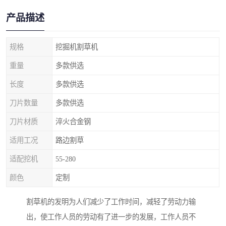
产品描述
规格
挖掘机割草机
重量
多款供选
长度
多款供选
刀片数量
多款供选
刀片材质
淬火合金钢
适用工况
路边割草
适配挖机
55-280
颜色
定制
割草机的发明为人们减少了工作时间，减轻了劳动力输
出，使工作人员的劳动有了进一步的发展，工作人员不