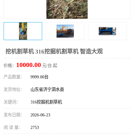
打桩机
压路机
枕木机
滑移装载机
清扫器
割草机
挖树机
拓荒机
挖机割草机 316挖掘机割草机 智造大观
10000.00
滚筒筛
液压剪维修
价格：
元/台 起
产品数量：
9999.00台
挖掘机破碎斗
拇指夹
发货地址：
山东省济宁泗水县
关键词：
316挖掘机割草机
发布日期：
2026-06-23
阅 读 量：
2753