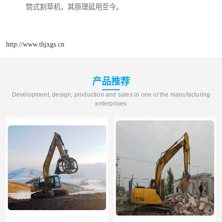
筒式割草机，其原理延用至今。
http://www.thjxgs.cn
产品推荐
Development, design, production and sales in one of the manufacturing
enterprises