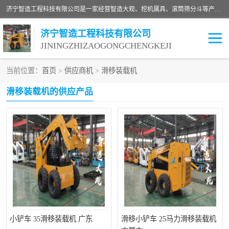
济宁智造工程科技有限公司是一家经营智造大观、挖机属具、滚筒筛分斗等产品的滑移装载机厂家。济宁智造工程科技有限公司奉行以质量赢得用户，诚信为本，互利共赢的宗旨，依靠雄厚的技术力量，科学的管理制度，先进的加工检测设备，始终坚持以客户为中心，免费咨询！
济宁智造工程科技有限公司
JININGZHIZAOGONGCHENGKEJI
当前位置：
首页
>
供应商机
>
滑移装载机
振动夯
破碎斗
滑移装载机的供应产品
铣挖机
移动破碎机
滚筒筛分斗
粉碎钳
液压剪
土壤修复
铣刨机
开沟机
伐木机
破碎机
小铲车 35滑移装载机 广东
滑移小铲车 25马力滑移装载机