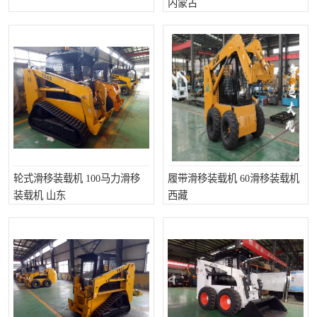
内蒙古
打桩机
压路机
枕木机
滑移装载机
清扫器
割草机
挖树机
拓荒机
滚筒筛
液压剪维修
轮式滑移装载机 100马力滑移
履带滑移装载机 60滑移装载机
挖掘机破碎斗
拇指夹
装载机 山东
西藏