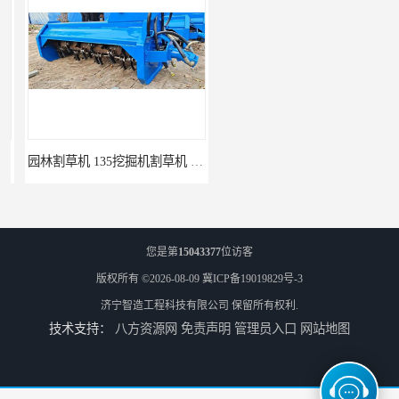
园林割草机 135挖掘机割草机 智造大观
市政除草机 306挖掘机割草机 智造大观
您是第
15043377
位访客
版权所有 ©2026-08-09
冀ICP备19019829号-3
济宁智造工程科技有限公司
保留所有权利.
技术支持：
八方资源网
免责声明
管理员入口
网站地图
155挖机双杠液压剪 智造大观 挖掘机拆船剪
6250挖机双杠液压剪 智造大观 挖掘机液压废钢剪