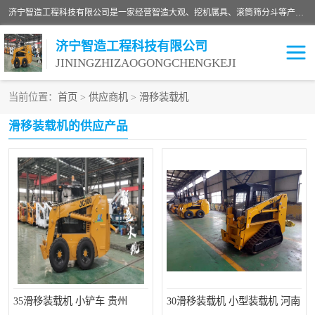
济宁智造工程科技有限公司是一家经营智造大观、挖机属具、滚筒筛分斗等产品的滑移装载机厂家。济宁智造工程科技有限公司奉行以质量赢得用户，诚信为本，互利共赢的宗旨，依靠雄厚的技术力量，科学的管理制度，先进的加工检测设备，始终坚持以客户为中心，免费咨询！
济宁智造工程科技有限公司
JININGZHIZAOGONGCHENGKEJI
当前位置：
首页
>
供应商机
>
滑移装载机
振动夯
破碎斗
滑移装载机的供应产品
铣挖机
移动破碎机
滚筒筛分斗
粉碎钳
液压剪
土壤修复
铣刨机
开沟机
伐木机
破碎机
35滑移装载机 小铲车 贵州
30滑移装载机 小型装载机 河南