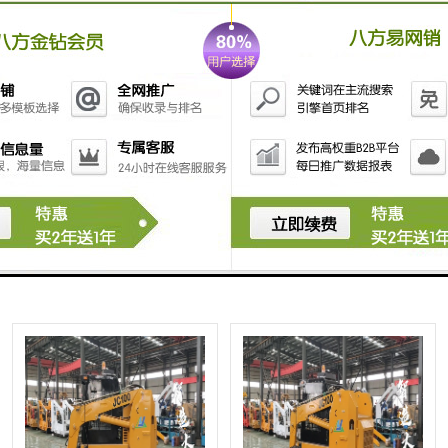
载机 江西
陕西
100滑移装载机 轮式滑移装载
74千瓦滑移装载机 小铲车 四川
机 西藏