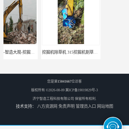
挖掘机除草机 315挖掘机割草机 智造大观
园林割草机 135挖掘机割草机 智造大观
您是第
15041667
位访客
版权所有 ©2026-08-09
冀ICP备19019829号-3
济宁智造工程科技有限公司
保留所有权利.
技术支持：
八方资源网
免责声明
管理员入口
网站地图
市政除草机 306挖掘机割草机 智造大观
155挖机双杠液压剪 智造大观 挖掘机拆船剪