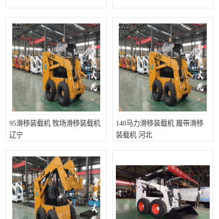
打桩机
压路机
枕木机
滑移装载机
清扫器
割草机
挖树机
拓荒机
滚筒筛
液压剪维修
95滑移装载机 牧场滑移装载机
140马力滑移装载机 履带滑移
挖掘机破碎斗
拇指夹
辽宁
装载机 河北