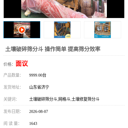
打桩机
压路机
枕木机
滑移装载机
清扫器
割草机
挖树机
拓荒机
土壤破碎筛分斗 操作简单 提高筛分效率
滚筒筛
液压剪维修
面议
价格：
产品数量：
挖掘机破碎斗
9999.00台
拇指夹
发货地址：
山东省济宁
关键词：
土壤破碎筛分斗,网格斗,土壤修复筛分斗
发布日期：
2026-08-07
阅 读 量：
1643