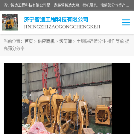
济宁智造工程科技有限公司是一家经营智造大观、挖机属具、滚筒筛分斗等产品的滑移装载机厂家。济宁智造工程科技有限公司奉行以质量赢得用户，诚信为本，互利共赢的宗旨，依靠雄厚的技术力量，科学的管理制度，先进的加工检测设备，始终坚持以客户为中心，免费咨询！
济宁智造工程科技有限公司
JININGZHIZAOGONGCHENGKEJI
当前位置：
首页
>
供应商机
>
滚筒筛
> 土壤破碎筛分斗 操作简单 提
高筛分效率
振动夯
破碎斗
铣挖机
移动破碎机
滚筒筛分斗
粉碎钳
液压剪
土壤修复
铣刨机
开沟机
伐木机
破碎机