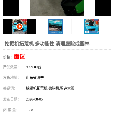
打桩机
压路机
枕木机
滑移装载机
清扫器
割草机
挖树机
拓荒机
挖掘机拓荒机 多功能性 清理庭院或园林
滚筒筛
液压剪维修
面议
价格：
产品数量：
挖掘机破碎斗
9999.00台
拇指夹
发货地址：
山东省济宁
关键词：
挖掘机拓荒机,微耕机,智造大观
发布日期：
2026-08-05
阅 读 量：
1558