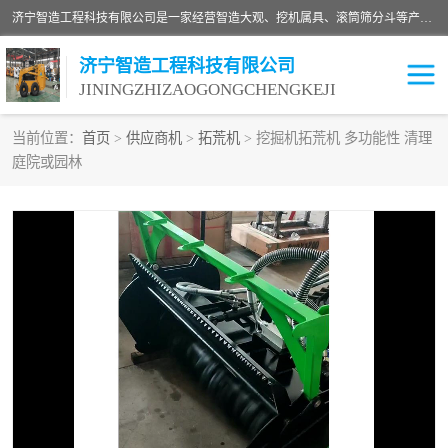
济宁智造工程科技有限公司是一家经营智造大观、挖机属具、滚筒筛分斗等产品的滑移装载机厂家。济宁智造工程科技有限公司奉行以质量赢得用户，诚信为本，互利共赢的宗旨，依靠雄厚的技术力量，科学的管理制度，先进的加工检测设备，始终坚持以客户为中心，免费咨询！
济宁智造工程科技有限公司
JININGZHIZAOGONGCHENGKEJI
当前位置：
首页
>
供应商机
>
拓荒机
> 挖掘机拓荒机 多功能性 清理
庭院或园林
振动夯
破碎斗
铣挖机
移动破碎机
滚筒筛分斗
粉碎钳
液压剪
土壤修复
铣刨机
开沟机
伐木机
破碎机