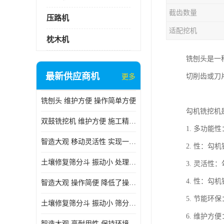
截齿数量
压路机
适配挖机
枕木机
铣刨头是一
最新供应商机
切削齿或刀
更多
铣刨头 维护方便 操作简单方便
勾机铣挖机
双鼓铣挖机 维护方便 施工精度高
1. 多功
智造大观 移动灵活性 实现一机多用
2. 性：
土壤修复筛分斗 振动小 处理能力大
3. 灵活
4. 性：
智造大观 操作简便 降低了操作难度
5. 节能
土壤修复筛分斗 振动小 筛分效果可调节
6. 维护
智造大观 高耐用性 保持环境整洁