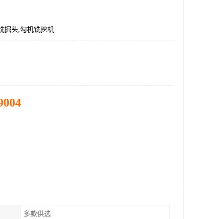
铣掘头,勾机铣挖机
9004
多款供选