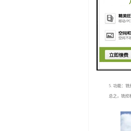
1. 挖掘
等，来适应
2. 铣削
刀、铣削头
3. 挖掘
附件铣削旧
4. 地形
实现不同的
5. 功能
总之，铣挖