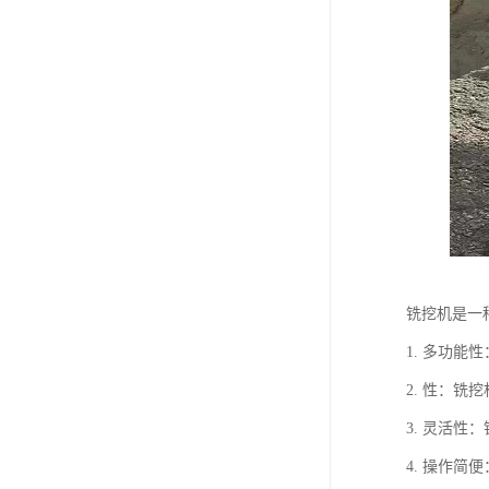
铣挖机是一
1. 多功
2. 性：
3. 灵活
4. 操作