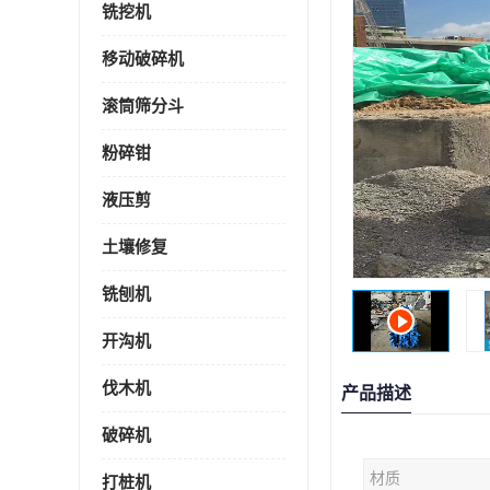
铣挖机
移动破碎机
滚筒筛分斗
粉碎钳
液压剪
土壤修复
铣刨机
开沟机
伐木机
产品描述
破碎机
材质
打桩机