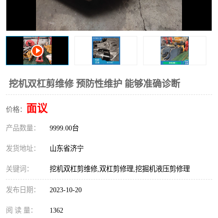
打桩机
压路机
枕木机
滑移装载机
清扫器
割草机
挖树机
拓荒机
挖机双杠剪维修 预防性维护 能够准确诊断
滚筒筛
液压剪维修
面议
价格：
产品数量：
挖掘机破碎斗
9999.00台
拇指夹
发货地址：
山东省济宁
关键词：
挖机双杠剪维修,双杠剪修理,挖掘机液压剪修理
发布日期：
2023-10-20
阅 读 量：
1362