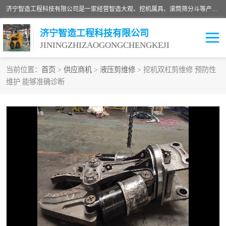
济宁智造工程科技有限公司是一家经营智造大观、挖机属具、滚筒筛分斗等产品的滑移装载机厂家。济宁智造工程科技有限公司奉行以质量赢得用户，诚信为本，互利共赢的宗旨，依靠雄厚的技术力量，科学的管理制度，先进的加工检测设备，始终坚持以客户为中心，免费咨询！
济宁智造工程科技有限公司
JININGZHIZAOGONGCHENGKEJI
当前位置：
首页
>
供应商机
>
液压剪维修
> 挖机双杠剪维修 预防性
维护 能够准确诊断
振动夯
破碎斗
铣挖机
移动破碎机
滚筒筛分斗
粉碎钳
液压剪
土壤修复
铣刨机
开沟机
伐木机
破碎机