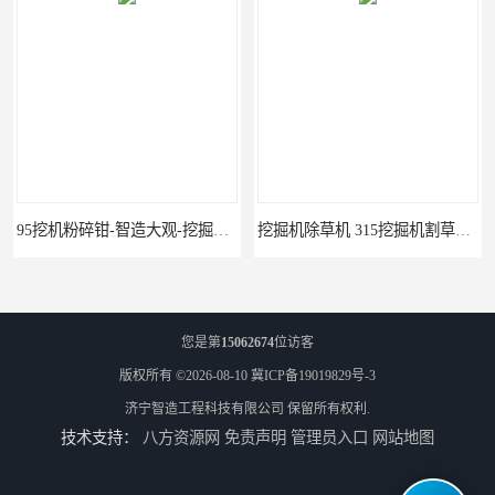
95挖机粉碎钳-智造大观-挖掘机钢筋分离钳
挖掘机除草机 315挖掘机割草机 智造大观
您是第
15062674
位访客
版权所有 ©2026-08-10
冀ICP备19019829号-3
济宁智造工程科技有限公司
保留所有权利.
技术支持：
八方资源网
免责声明
管理员入口
网站地图