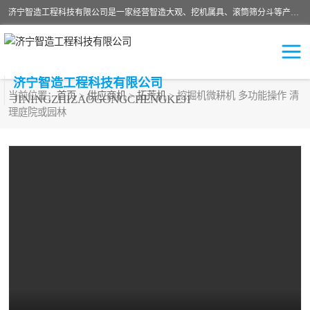
济宁智造工程科技有限公司是一家经营智造大观、挖机属具、滚筒筛分斗等产品的滑移装载机厂家。济宁智造工程科技有限公司奉行以质量赢得用户，诚信为本，互利共赢的宗旨，依靠雄厚的技术力量，科学的管理制度，先进的加工检测设备，始终坚持以客户为中心，免费咨询！
济宁智造工程科技有限公司
当前位置：
首页
>
供应商机
>
拓荒机
> 挖掘机微耕机 多功能操作 清
JININGZHIZAOGONGCHENGKEJI
理庭院或园林
振动夯
破碎斗
铣挖机
移动破碎机
滚筒筛分斗
粉碎钳
液压剪
土壤修复
铣刨机
开沟机
伐木机
破碎机