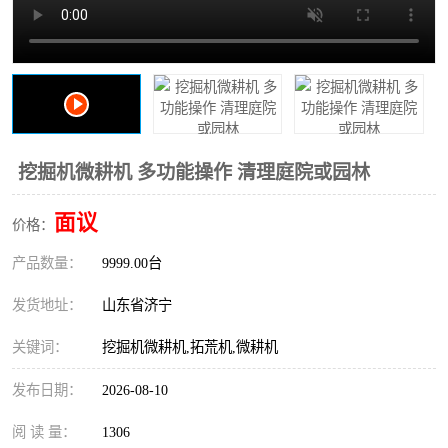
打桩机
压路机
枕木机
滑移装载机
清扫器
割草机
挖树机
拓荒机
挖掘机微耕机 多功能操作 清理庭院或园林
滚筒筛
液压剪维修
面议
价格：
产品数量：
挖掘机破碎斗
9999.00台
拇指夹
发货地址：
山东省济宁
关键词：
挖掘机微耕机,拓荒机,微耕机
发布日期：
2026-08-10
阅 读 量：
1306