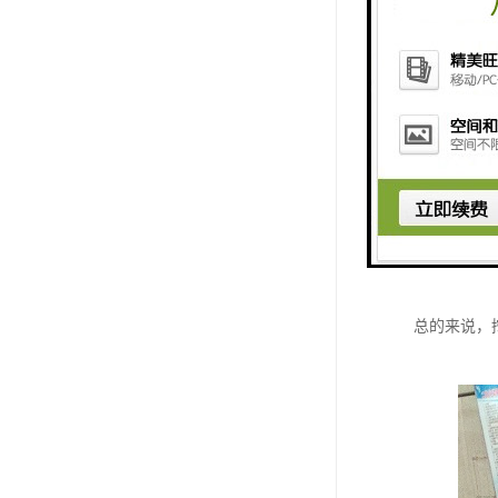
挖掘机液压
1. 夹持
作。
2. 破碎
拆除、清理
3. 剪切
4. 旋转
总的来说，