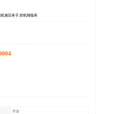
挖掘机液压夹子,挖机拇指夹
9004
齐全