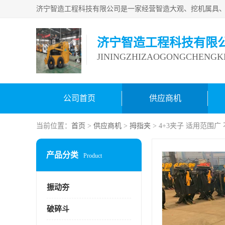
济宁智造工程科技有限
JININGZHIZAOGONGCHENGKE
公司首页
供应商机
当前位置：
首页
>
供应商机
>
拇指夹
> 4+3夹子 适用范围
产品分类
Product
振动夯
破碎斗