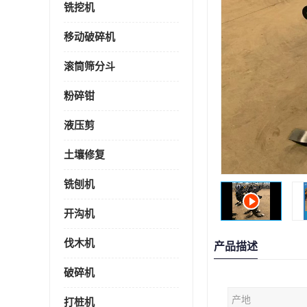
铣挖机
移动破碎机
滚筒筛分斗
粉碎钳
液压剪
土壤修复
铣刨机
开沟机
伐木机
产品描述
破碎机
产地
打桩机