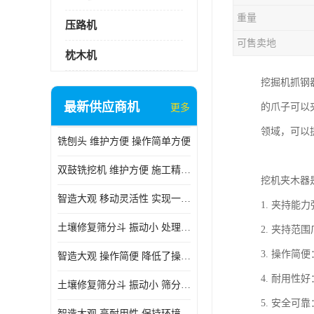
重量
压路机
可售卖地
枕木机
挖掘机抓钢
最新供应商机
的爪子可以
更多
领域，可以
铣刨头 维护方便 操作简单方便
双鼓铣挖机 维护方便 施工精度高
挖机夹木器
智造大观 移动灵活性 实现一机多用
1. 夹持
土壤修复筛分斗 振动小 处理能力大
2. 夹持
3. 操作
智造大观 操作简便 降低了操作难度
4. 耐用
土壤修复筛分斗 振动小 筛分效果可调节
5. 安全
智造大观 高耐用性 保持环境整洁