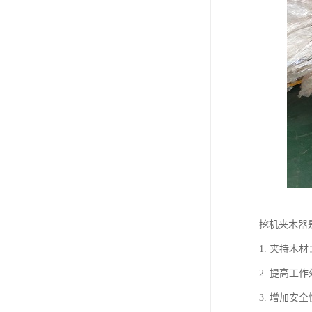
挖机夹木器
1. 夹持
2. 提高
3. 增加