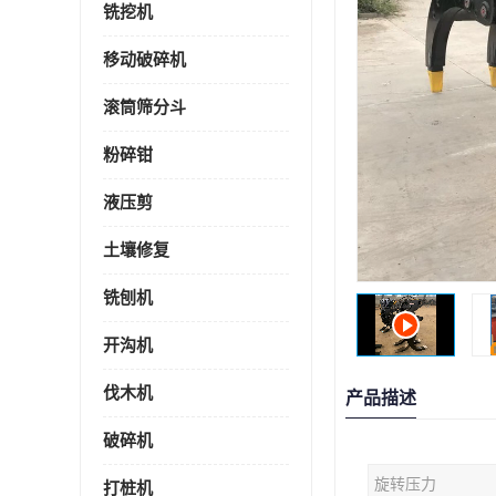
铣挖机
移动破碎机
滚筒筛分斗
粉碎钳
液压剪
土壤修复
铣刨机
开沟机
伐木机
产品描述
破碎机
旋转压力
打桩机