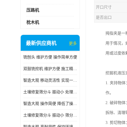
开口尺寸
压路机
是否出口
枕木机
拇指夹是一
最新供应商机
用于情况，
更多
用或过度依
铣刨头 维护方便 操作简单方便
双鼓铣挖机 维护方便 施工精度高
挖掘机液压
智造大观 移动灵活性 实现一机多用
1. 夹持
土壤修复筛分斗 振动小 处理能力大
作。
2. 破碎
智造大观 操作简便 降低了操作难度
拆除、清理
土壤修复筛分斗 振动小 筛分效果可调节
3. 剪切
智造大观 高耐用性 保持环境整洁