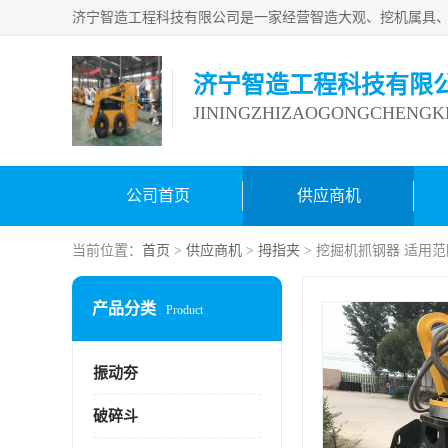
济宁智造工程科技有限
JININGZHIZAOGONGCHENGKE
公司首页
供应商机
当前位置：
首页
>
供应商机
>
拇指夹
> 挖掘机抓钢器 适用
产品分类
Product
振动夯
破碎斗