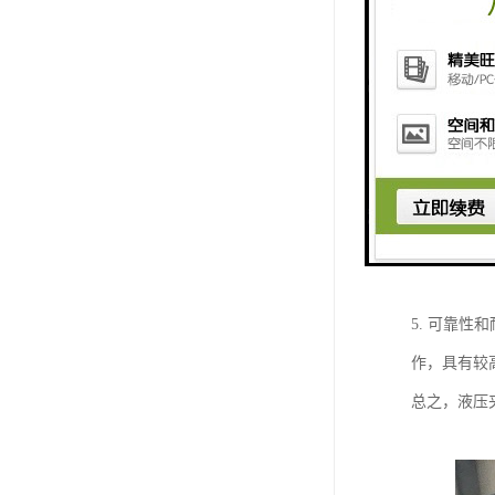
挖掘机液压
1. 强大
2. 灵活
紧方式，如
3. 稳定
保护装置，
4. 性和
据需要调整
5. 可靠
作，具有较
总之，液压