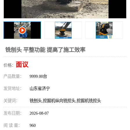
打桩机
压路机
枕木机
滑移装载机
清扫器
割草机
挖树机
拓荒机
铣刨头 平整功能 提高了施工效率
滚筒筛
液压剪维修
面议
价格：
产品数量：
挖掘机破碎斗
9999.00台
拇指夹
发货地址：
山东省济宁
关键词：
铣刨头,挖掘机纵向铣挖头,挖掘机铣挖头
发布日期：
2026-08-07
阅 读 量：
960