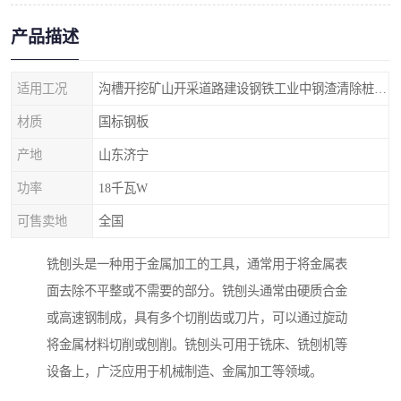
产品描述
适用工况
沟槽开挖矿山开采道路建设钢铁工业中钢渣清除桩头拆除物料拌和隧道轮廓修整
材质
国标钢板
产地
山东济宁
功率
18千瓦W
可售卖地
全国
铣刨头是一种用于金属加工的工具，通常用于将金属表
面去除不平整或不需要的部分。铣刨头通常由硬质合金
或高速钢制成，具有多个切削齿或刀片，可以通过旋动
将金属材料切削或刨削。铣刨头可用于铣床、铣刨机等
设备上，广泛应用于机械制造、金属加工等领域。