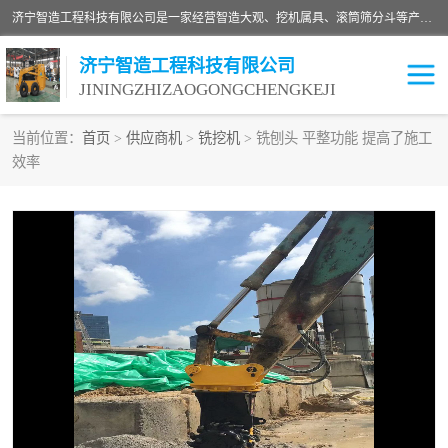
济宁智造工程科技有限公司是一家经营智造大观、挖机属具、滚筒筛分斗等产品的滑移装载机厂家。济宁智造工程科技有限公司奉行以质量赢得用户，诚信为本，互利共赢的宗旨，依靠雄厚的技术力量，科学的管理制度，先进的加工检测设备，始终坚持以客户为中心，免费咨询！
济宁智造工程科技有限公司
JININGZHIZAOGONGCHENGKEJI
当前位置：
首页
>
供应商机
>
铣挖机
> 铣刨头 平整功能 提高了施工
效率
振动夯
破碎斗
铣挖机
移动破碎机
滚筒筛分斗
粉碎钳
液压剪
土壤修复
铣刨机
开沟机
伐木机
破碎机