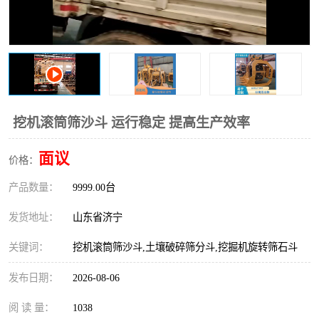
打桩机
压路机
枕木机
滑移装载机
清扫器
割草机
挖树机
拓荒机
挖机滚筒筛沙斗 运行稳定 提高生产效率
滚筒筛
液压剪维修
面议
价格：
产品数量：
挖掘机破碎斗
9999.00台
拇指夹
发货地址：
山东省济宁
关键词：
挖机滚筒筛沙斗,土壤破碎筛分斗,挖掘机旋转筛石斗
发布日期：
2026-08-06
阅 读 量：
1038