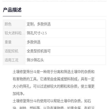
产品描述
颜色
定制，多款供选
较大进料粒度（mm）
筛孔尺寸×2.5
重量
多款供选
适配挖机
全类型挖机皆可
适用工况
筛沙筛石头
土壤修复筛分斗是一种用于分离和筛选土壤中的杂质和
有害物质的工具。它通常由金属或塑料制成，具有一定
大小的筛孔，可以过滤掉较大的颗粒和杂质，使土壤更
加纯净。
土壤修复筛分斗的使用可以帮助土壤中的杂质，如石
块、树枝、塑料等，以及有害物质，如重金属、有机污