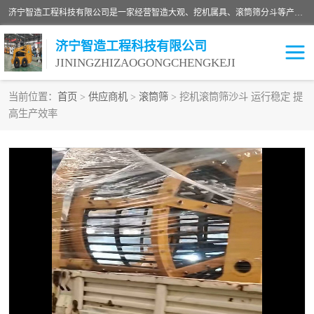
济宁智造工程科技有限公司是一家经营智造大观、挖机属具、滚筒筛分斗等产品的滑移装载机厂家。济宁智造工程科技有限公司奉行以质量赢得用户，诚信为本，互利共赢的宗旨，依靠雄厚的技术力量，科学的管理制度，先进的加工检测设备，始终坚持以客户为中心，免费咨询！
济宁智造工程科技有限公司
JININGZHIZAOGONGCHENGKEJI
当前位置：
首页
>
供应商机
>
滚筒筛
> 挖机滚筒筛沙斗 运行稳定 提
高生产效率
振动夯
破碎斗
铣挖机
移动破碎机
滚筒筛分斗
粉碎钳
液压剪
土壤修复
铣刨机
开沟机
伐木机
破碎机