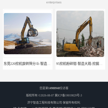
enterprises
东莞220挖机旋转筛分斗-智造大观报价-旋转筛沙斗筛沙机
95挖机粉碎钳-智造大观-挖掘机钢筋分离钳
您是第
14988948
位访客
版权所有 ©2026-08-07
冀ICP备19019829号-3
济宁智造工程科技有限公司
保留所有权利.