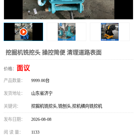
打桩机
压路机
枕木机
滑移装载机
清扫器
割草机
挖树机
拓荒机
挖掘机铣挖头 操控简便 清理道路表面
滚筒筛
液压剪维修
面议
价格：
产品数量：
挖掘机破碎斗
9999.00台
拇指夹
发货地址：
山东省济宁
关键词：
挖掘机铣挖头,铣刨头,挖机横向铣挖机
发布日期：
2026-08-08
阅 读 量：
1133