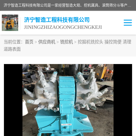
济宁智造工程科技有限公司是一家经营智造大观、挖机属具、滚筒筛分斗等产品的滑移装载机厂家。济宁智造工程科技有限公司奉行以质量赢得用户，诚信为本，互利共赢的宗旨，依靠雄厚的技术力量，科学的管理制度，先进的加工检测设备，始终坚持以客户为中心，免费咨询！
济宁智造工程科技有限公司
JININGZHIZAOGONGCHENGKEJI
当前位置：
首页
>
供应商机
>
铣挖机
> 挖掘机铣挖头 操控简便 清理
道路表面
振动夯
破碎斗
铣挖机
移动破碎机
滚筒筛分斗
粉碎钳
液压剪
土壤修复
铣刨机
开沟机
伐木机
破碎机