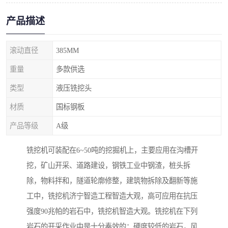
产品描述
滚动直径
385MM
重量
多款供选
类型
液压铣挖头
材质
国标钢板
产品等级
A级
铣挖机可装配在6~50吨的挖掘机上，主要应用在沟槽开
挖，矿山开采、道路建设，钢铁工业中钢渣，桩头拆
除，物料拌和，隧道轮廓修整，建筑物拆除及翻新等施
工中，铣挖机济宁智造工程智造大观，高可应用在抗压
强度90兆帕的岩石中，铣挖机智造大观。铣挖机在下列
岩石的开采作业中是十分奏效的：硬度较低的岩石，风