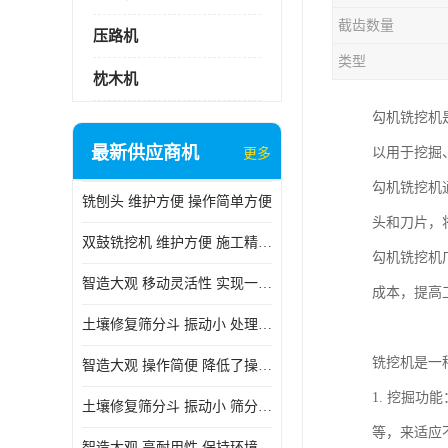
截齿数量
压路机
类型
枕木机
勾机铣挖机
最新供应商机
以用于挖掘
更多
勾机铣挖机
铣刨头 维护方便 操作简单方便
头和刀片，
双鼓铣挖机 维护方便 施工精度高
勾机铣挖机
智造大观 移动灵活性 实现一机多用
成本，提高
土壤修复筛分斗 振动小 处理能力大
铣挖机是一
智造大观 操作简便 降低了操作难度
1. 挖掘
土壤修复筛分斗 振动小 筛分效果可调节
等，来适应
智造大观 高耐用性 保持环境整洁