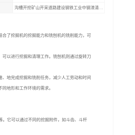
沟槽开挖矿山开采道路建设钢铁工业中钢渣清除桩头拆除物料拌和隧道轮廓修整
结合了挖掘机的挖掘能力和铣刨机的铣削能力，可
，可以进行挖掘和清理工作。铣刨机则通过旋转刀
速、地完成挖掘和铣削任务，减少人工劳动和时间
不同地形和工作环境的需求。
道等。它可以通过不同的挖掘附件，如斗齿、斗杆