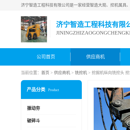
济宁智造工程科技有限
JININGZHIZAOGONGCHENGKE
公司首页
供应商机
当前位置：
首页
>
供应商机
>
铣挖机
> 挖掘机纵向铣挖头 
产品分类
Product
振动夯
破碎斗