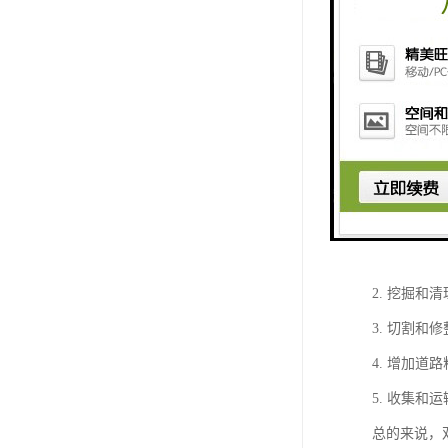
双鼓铣挖机
1. 铣削
2. 挖掘
3. 切割
4. 增加
5. 收集
总的来说，