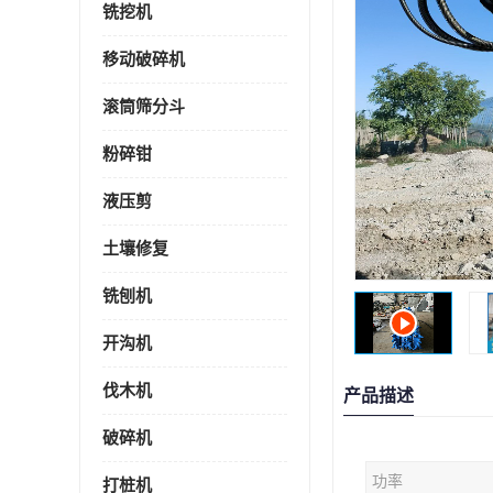
铣挖机
移动破碎机
滚筒筛分斗
粉碎钳
液压剪
土壤修复
铣刨机
开沟机
伐木机
产品描述
破碎机
功率
打桩机