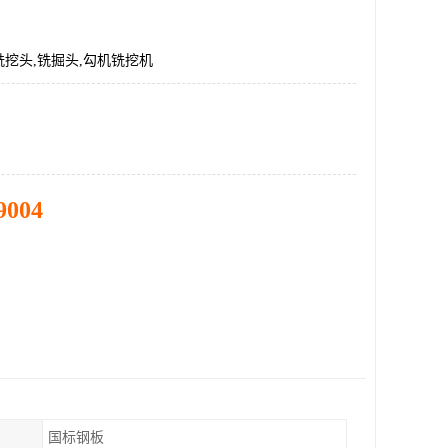
挖头,铣掘头,勾机铣挖机
9004
国标钢板