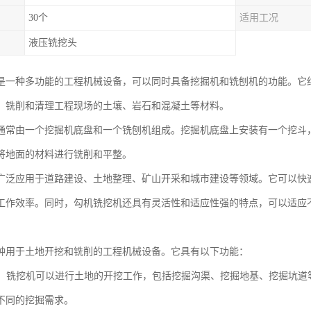
30个
适用工况
液压铣挖头
是一种多功能的工程机械设备，可以同时具备挖掘机和铣刨机的功能。它
、铣削和清理工程现场的土壤、岩石和混凝土等材料。
通常由一个挖掘机底盘和一个铣刨机组成。挖掘机底盘上安装有一个挖斗
将地面的材料进行铣削和平整。
广泛应用于道路建设、土地整理、矿山开采和城市建设等领域。它可以快
工作效率。同时，勾机铣挖机还具有灵活性和适应性强的特点，可以适应
种用于土地开挖和铣削的工程机械设备。它具有以下功能：
功能：铣挖机可以进行土地的开挖工作，包括挖掘沟渠、挖掘地基、挖掘坑
不同的挖掘需求。