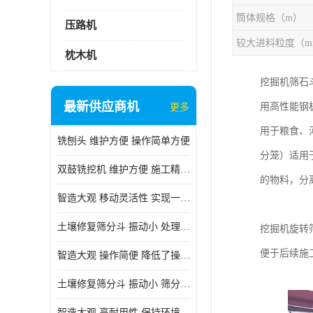
筒体规格（m）
压路机
较大进料粒度（m
枕木机
挖掘机筛石
最新供应商机
用高性能钢
更多
用于粮食、
铣刨头 维护方便 操作简单方便
分笼）适用
双鼓铣挖机 维护方便 施工精度高
的物料，分
智造大观 移动灵活性 实现一机多用
土壤修复筛分斗 振动小 处理能力大
挖掘机旋转
便于后续施
智造大观 操作简便 降低了操作难度
土壤修复筛分斗 振动小 筛分效果可调节
智造大观 高耐用性 保持环境整洁