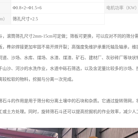
Φ0.8×2~Φ1.5×6
电机功率（KW
m）
筛孔尺寸×2.5
斗，滚筒筛孔尺寸2mm-15cm可定做；筛板可更换，可以应对不同的筛
板，榫卯焊接更加牢固不易开焊开裂；高强度免维护承重托轴及轴承，维
河道、沙场、水库、煤场、水渣、煤渣、矿石、建材厂、灰砂砖厂等块状
于山沙、河沙的水洗作业，水道中砾石筛选，以及含泥量比较多的沙场、
离较松软的物料，挖掘与分离一次完成。
筛石斗的作用是用于筛分和分离土壤中的石块和杂质。它通过旋转筛网，
工或土方处理。同时，旋转筛石斗还可以提高挖掘机的作业效率，减少人