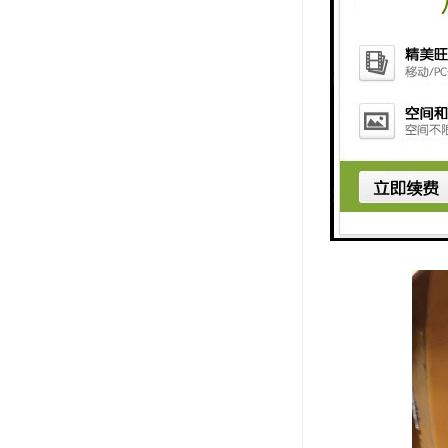
4. 多样
样性和策略
5. 多种
6. 社交
总之，网格
体验。