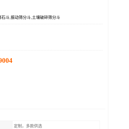
石斗,振动筛分斗,土壤破碎筛分斗
9004
定制，多款供选