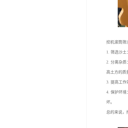
挖机滚筒筛
1. 筛选
2. 分离
高土方的质
3. 提高
4. 保护
坏。
总的来说，