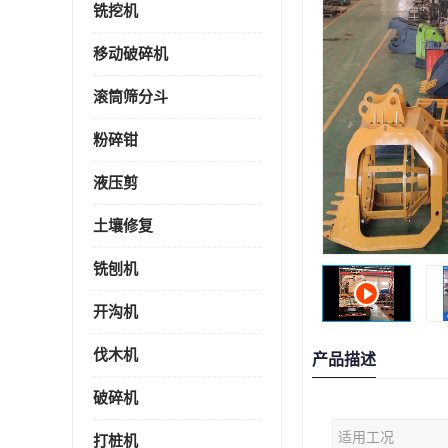
铣挖机
移动破碎机
滚筒筛分斗
粉碎钳
液压剪
土壤修复
铣刨机
开沟机
伐木机
产品描述
破碎机
适用工况
打桩机