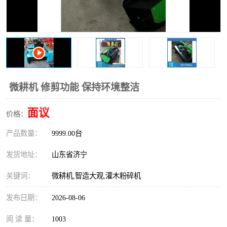
打桩机
压路机
枕木机
滑移装载机
清扫器
割草机
挖树机
拓荒机
微耕机 修剪功能 保持环境整洁
滚筒筛
液压剪维修
面议
价格：
产品数量：
挖掘机破碎斗
9999.00台
拇指夹
发货地址：
山东省济宁
关键词：
微耕机,智造大观,灌木粉碎机
发布日期：
2026-08-06
阅 读 量：
1003