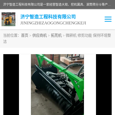
济宁智造工程科技有限公司是一家经营智造大观、挖机属具、滚筒筛分斗等产品的滑移装载机厂家。济宁智造工程科技有限公司奉行以质量赢得用户，诚信为本，互利共赢的宗旨，依靠雄厚的技术力量，科学的管理制度，先进的加工检测设备，始终坚持以客户为中心，免费咨询！
济宁智造工程科技有限公司
JININGZHIZAOGONGCHENGKEJI
当前位置：
首页
>
供应商机
>
拓荒机
> 微耕机 修剪功能 保持环境整
洁
振动夯
破碎斗
铣挖机
移动破碎机
滚筒筛分斗
粉碎钳
液压剪
土壤修复
铣刨机
开沟机
伐木机
破碎机