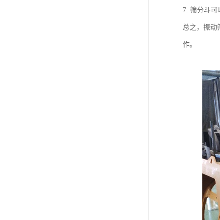
7. 筛分
总之，振动
作。