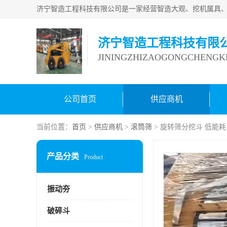
济宁智造工程科技有限
JININGZHIZAOGONGCHENGKE
公司首页
供应商机
当前位置：
首页
>
供应商机
>
滚筒筛
> 旋转筛分挖斗 低能耗
产品分类
Product
振动夯
破碎斗