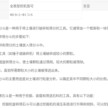
全类型挖机皆可
重量
Φ0.8×2~Φ1.5×6
分斗是一种用于将土壤进行破碎和筛分的工具。它通常由一个框架和一块
碎筛分斗的步骤如下：
要破碎和筛分的土壤放入筛分斗中。
破碎工具（如锤子或破碎机）将土壤破碎成较小的颗粒。
晃动或旋转筛分斗，使土壤颗粒通过筛网，较大的颗粒被筛除。
步骤3，直到所需颗粒大小的土壤被筛选出来。
分斗的主要用途是对土壤进行粒度分析，以确定其中不同颗粒大小的比例
筛石斗是一种用于挖掘、装载和筛选石料的工具，具有以下功能：
功能：挖掘机旋转筛石斗可以通过挖掘机的液压系统进行升降和倾斜，可以