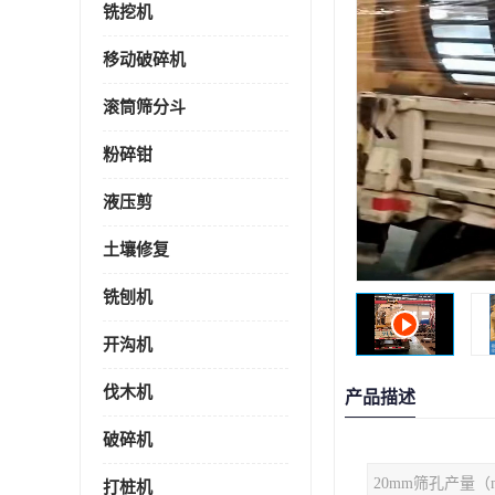
铣挖机
移动破碎机
滚筒筛分斗
粉碎钳
液压剪
土壤修复
铣刨机
开沟机
伐木机
产品描述
破碎机
打桩机