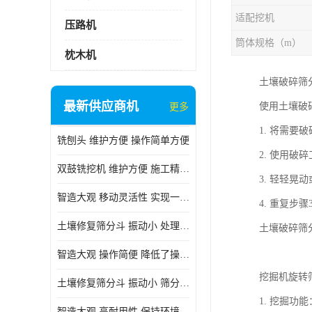
适配挖机
压路机
筒体规格（m）
枕木机
土壤破碎筛
最新供应商机
使用土壤破
更多
1. 将需
铣刨头 维护方便 操作简单方便
2. 使用
双鼓铣挖机 维护方便 施工精度高
3. 轻轻
智造大观 移动灵活性 实现一机多用
4. 重复
土壤修复筛分斗 振动小 处理能力大
土壤破碎筛
智造大观 操作简便 降低了操作难度
挖掘机旋转
土壤修复筛分斗 振动小 筛分效果可调节
1. 挖掘
智造大观 高耐用性 保持环境整洁