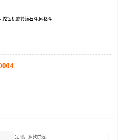
,挖掘机旋转筛石斗,网格斗
9004
定制，多款供选