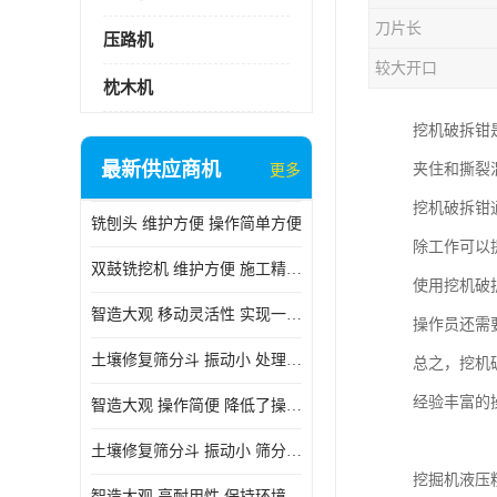
刀片长
压路机
较大开口
枕木机
挖机破拆钳
最新供应商机
夹住和撕裂
更多
挖机破拆钳
铣刨头 维护方便 操作简单方便
除工作可以
双鼓铣挖机 维护方便 施工精度高
使用挖机破
智造大观 移动灵活性 实现一机多用
操作员还需
土壤修复筛分斗 振动小 处理能力大
总之，挖机
经验丰富的
智造大观 操作简便 降低了操作难度
土壤修复筛分斗 振动小 筛分效果可调节
挖掘机液压
智造大观 高耐用性 保持环境整洁