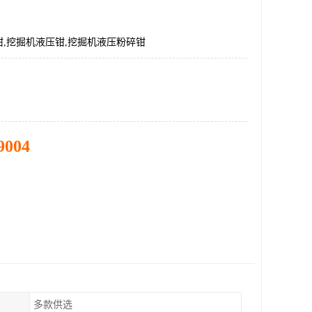
,挖掘机液压钳,挖掘机液压粉碎钳
9004
多款供选