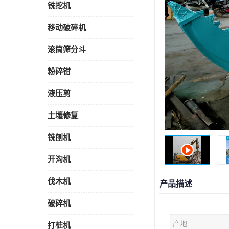
铣挖机
移动破碎机
滚筒筛分斗
粉碎钳
液压剪
土壤修复
铣刨机
开沟机
伐木机
产品描述
破碎机
产地
打桩机