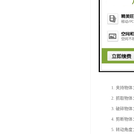
挖掘机液压
1. 夹持
2. 抓取
3. 破碎
4. 剪断
5. 转动