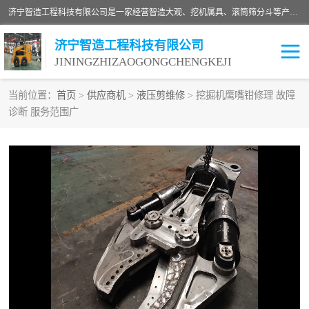
济宁智造工程科技有限公司是一家经营智造大观、挖机属具、滚筒筛分斗等产品的滑移装载机厂家。济宁智造工程科技有限公司奉行以质量赢得用户，诚信为本，互利共赢的宗旨，依靠雄厚的技术力量，科学的管理制度，先进的加工检测设备，始终坚持以客户为中心，免费咨询！
济宁智造工程科技有限公司
JININGZHIZAOGONGCHENGKEJI
当前位置：
首页
>
供应商机
>
液压剪维修
> 挖掘机鹰嘴钳修理 故障
诊断 服务范围广
振动夯
破碎斗
铣挖机
移动破碎机
滚筒筛分斗
粉碎钳
液压剪
土壤修复
铣刨机
开沟机
伐木机
破碎机