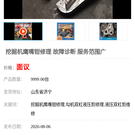
打桩机
压路机
枕木机
滑移装载机
清扫器
割草机
挖树机
拓荒机
挖掘机鹰嘴钳修理 故障诊断 服务范围广
滚筒筛
液压剪维修
面议
价格：
产品数量：
挖掘机破碎斗
9999.00台
拇指夹
发货地址：
山东省济宁
关键词：
挖掘机鹰嘴钳修理,勾机双杠液压剪修理,液压双杠剪维
修
发布日期：
2026-08-06