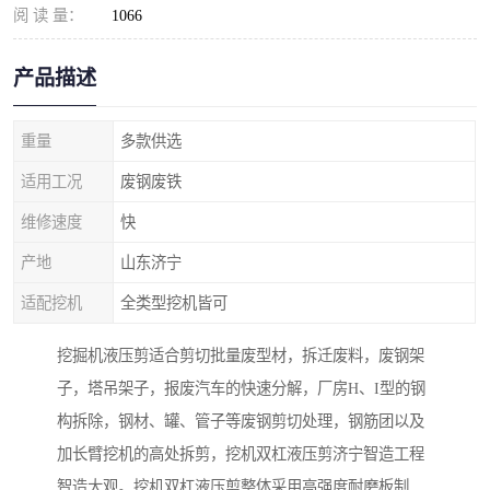
阅 读 量：
1066
产品描述
重量
多款供选
适用工况
废钢废铁
维修速度
快
产地
山东济宁
适配挖机
全类型挖机皆可
挖掘机液压剪适合剪切批量废型材，拆迁废料，废钢架
子，塔吊架子，报废汽车的快速分解，厂房H、I型的钢
构拆除，钢材、罐、管子等废钢剪切处理，钢筋团以及
加长臂挖机的高处拆剪，挖机双杠液压剪济宁智造工程
智造大观。挖机双杠液压剪整体采用高强度耐磨板制