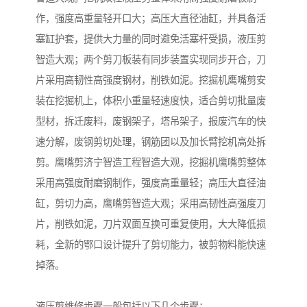
作，强度高重量轻开口大；高压大直径油缸，并具备活
塞缸护套，提供大力量的同时避免活塞杆受损，液压剪
智造大观；两个剪刀板装有同步装置实现同步开合，刀
片采用高韧性高强度钢材，削铁如泥。挖掘机鹰嘴剪安
装在挖掘机上，体积小重量轻速度快，适合剪切批量废
型材，拆迁废料，废钢架子，塔吊架子，报废汽车的快
速分解，废钢剪切处理，钢筋团以及加长臂挖机高处拆
剪。鹰嘴剪济宁智造工程智造大观，挖掘机鹰嘴剪整体
采用高强度耐磨钢制作，强度高重量轻；高压大直径油
缸，剪切力高，鹰嘴剪智造大观；采用高韧性高强度刀
片，削铁如泥，刀片双面互换可重复使用，大大降低损
耗，全新的鄂口设计提升了剪切能力，被剪物料能快速
掉落。
液压剪维修步骤一般包括以下几个步骤：