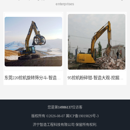
enterprises
东莞220挖机旋转筛分斗-智造大观报价-旋转筛沙斗筛沙机
95挖机粉碎钳-智造大观-挖掘机钢筋分离钳
您是第
14986137
位访客
版权所有 ©2026-08-07
冀ICP备19019829号-3
济宁智造工程科技有限公司
保留所有权利.