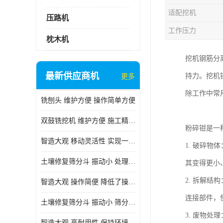
适配挖机
压路机
工作压力
枕木机
挖机钢筋分
最新供应商机
持力。挖机
更多
除工作中常
铣刨头 维护方便 操作简单方便
双鼓铣挖机 维护方便 施工精度高
粉碎钳是一
智造大观 移动灵活性 实现一机多用
1. 破碎
土壤修复筛分斗 振动小 处理能力大
其变得更小
2. 拆解
智造大观 操作简便 降低了操作难度
连接部件，
土壤修复筛分斗 振动小 筛分效果可调节
3. 废物
智造大观 高耐用性 保持环境整洁