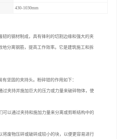
430-1030mm
强韧的钢材制成，具有锋利的切割边缘和强大的夹
效地分离钢筋，提高工作效率。它是建筑施工和拆
装有坚固的夹持头。粉碎钳的作用如下：
以通过夹持并施加巨大的压力或力量来破碎物体，使
它们可以通过夹持和施加力量来分离或剪断结构中的
可以将废物压碎或破碎成较小的块，以便更容易进行