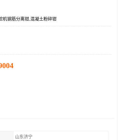
挖机钢筋分离钳,混凝土粉碎钳
9004
山东济宁