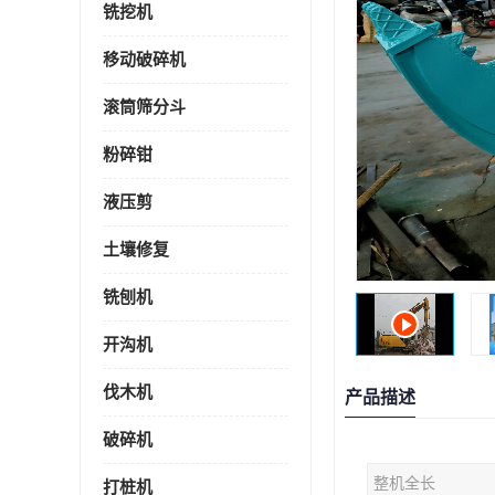
铣挖机
移动破碎机
滚筒筛分斗
粉碎钳
液压剪
土壤修复
铣刨机
开沟机
伐木机
产品描述
破碎机
整机全长
打桩机