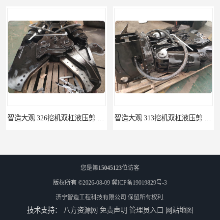
智造大观 326挖机双杠液压剪 挖掘机液压废钢剪
智造大观 313挖机双杠液压剪 挖掘机拆船剪
您是第
15045123
位访客
版权所有 ©2026-08-09
冀ICP备19019829号-3
济宁智造工程科技有限公司
保留所有权利.
技术支持：
八方资源网
免责声明
管理员入口
网站地图