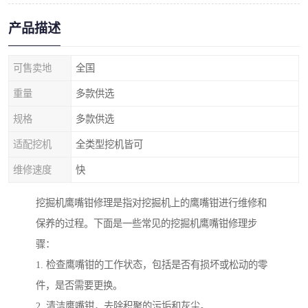
产品描述
可售卖地
全国
重量
多款供选
规格
多款供选
适配挖机
全类型挖机皆可
维修速度
快
挖掘机鹰嘴钳修理是指对挖掘机上的鹰嘴钳进行维修和
保养的过程。下面是一些常见的挖掘机鹰嘴钳修理步
骤：
1. 检查鹰嘴钳的工作状态，包括是否有损坏或松动的零
件，是否需要更换。
2. 清洁鹰嘴钳，去除积聚的污垢和灰尘。