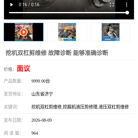
打桩机
压路机
枕木机
滑移装载机
清扫器
割草机
挖树机
拓荒机
挖机双杠剪维修 故障诊断 能够准确诊断
滚筒筛
液压剪维修
面议
价格：
产品数量：
挖掘机破碎斗
9999.00台
拇指夹
发货地址：
山东省济宁
关键词：
挖机双杠剪维修,挖掘机液压剪修理,液压双杠剪维修
发布日期：
2026-08-09
阅 读 量：
964