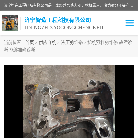
济宁智造工程科技有限公司是一家经营智造大观、挖机属具、滚筒筛分斗等产品的滑移装载机厂家。济宁智造工程科技有限公司奉行以质量赢得用户，诚信为本，互利共赢的宗旨，依靠雄厚的技术力量，科学的管理制度，先进的加工检测设备，始终坚持以客户为中心，免费咨询！
济宁智造工程科技有限公司
JININGZHIZAOGONGCHENGKEJI
当前位置：
首页
>
供应商机
>
液压剪维修
> 挖机双杠剪维修 故障诊
断 能够准确诊断
振动夯
破碎斗
铣挖机
移动破碎机
滚筒筛分斗
粉碎钳
液压剪
土壤修复
铣刨机
开沟机
伐木机
破碎机