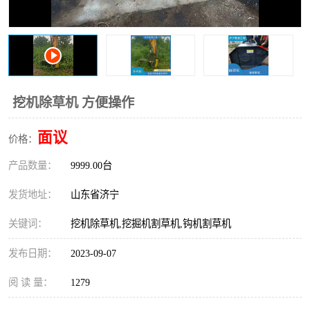
打桩机
压路机
枕木机
滑移装载机
清扫器
割草机
挖机除草机 方便操作
挖树机
拓荒机
面议
价格：
滚筒筛
液压剪维修
产品数量：
9999.00台
挖掘机破碎斗
拇指夹
发货地址：
山东省济宁
关键词：
挖机除草机,挖掘机割草机,钩机割草机
发布日期：
2023-09-07
阅 读 量：
1279