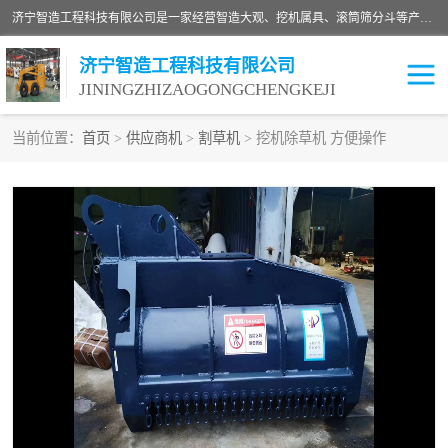
济宁智造工程科技有限公司是一家经营智造大观、挖机属具、滚筒筛分斗等产品的滑移装载机厂家。济宁智造工程科技有限公司奉行以质量赢得用户，诚信为本，互利共赢的宗旨，依靠雄厚的技术力量，科学的管理制度，先进的加工检测设备，始终坚持以客户为中心，免费咨询！
济宁智造工程科技有限公司
JININGZHIZAOGONGCHENGKEJI
当前位置：
首页
>
供应商机
>
割草机
> 挖机除草机 方便操作
振动夯
破碎斗
铣挖机
移动破碎机
滚筒筛分斗
粉碎钳
液压剪
土壤修复
铣刨机
开沟机
伐木机
破碎机