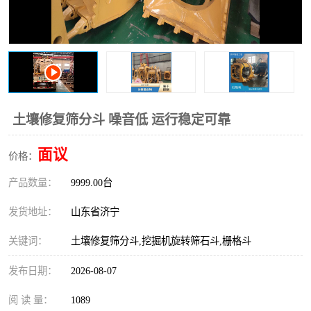
打桩机
压路机
枕木机
滑移装载机
清扫器
割草机
挖树机
拓荒机
土壤修复筛分斗 噪音低 运行稳定可靠
滚筒筛
液压剪维修
面议
价格：
产品数量：
挖掘机破碎斗
9999.00台
拇指夹
发货地址：
山东省济宁
关键词：
土壤修复筛分斗,挖掘机旋转筛石斗,栅格斗
发布日期：
2026-08-07
阅 读 量：
1089