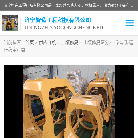
济宁智造工程科技有限公司是一家经营智造大观、挖机属具、滚筒筛分斗等产品的滑移装载机厂家。济宁智造工程科技有限公司奉行以质量赢得用户，诚信为本，互利共赢的宗旨，依靠雄厚的技术力量，科学的管理制度，先进的加工检测设备，始终坚持以客户为中心，免费咨询！
济宁智造工程科技有限公司
JININGZHIZAOGONGCHENGKEJI
当前位置：
首页
>
供应商机
>
土壤修复
> 土壤修复筛分斗 噪音低 运
行稳定可靠
振动夯
破碎斗
铣挖机
移动破碎机
滚筒筛分斗
粉碎钳
液压剪
土壤修复
铣刨机
开沟机
伐木机
破碎机