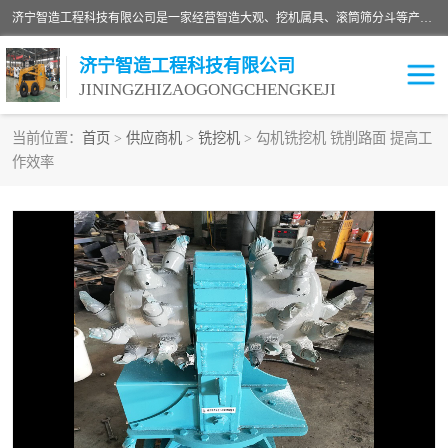
济宁智造工程科技有限公司是一家经营智造大观、挖机属具、滚筒筛分斗等产品的滑移装载机厂家。济宁智造工程科技有限公司奉行以质量赢得用户，诚信为本，互利共赢的宗旨，依靠雄厚的技术力量，科学的管理制度，先进的加工检测设备，始终坚持以客户为中心，免费咨询！
济宁智造工程科技有限公司
JININGZHIZAOGONGCHENGKEJI
当前位置：
首页
>
供应商机
>
铣挖机
> 勾机铣挖机 铣削路面 提高工
作效率
振动夯
破碎斗
铣挖机
移动破碎机
滚筒筛分斗
粉碎钳
液压剪
土壤修复
铣刨机
开沟机
伐木机
破碎机