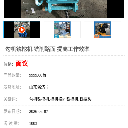
打桩机
压路机
枕木机
滑移装载机
清扫器
割草机
挖树机
拓荒机
勾机铣挖机 铣削路面 提高工作效率
滚筒筛
液压剪维修
面议
价格：
产品数量：
挖掘机破碎斗
9999.00台
拇指夹
发货地址：
山东省济宁
关键词：
勾机铣挖机,挖机横向铣挖机,铣掘头
发布日期：
2026-08-07
阅 读 量：
1003