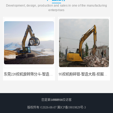
Development, design, production and sales in one of the manufacturing
enterprises
东莞220挖机旋转筛分斗-智造大观报价-旋转筛沙斗筛沙机
95挖机粉碎钳-智造大观-挖掘机钢筋分离钳
您是第
14988916
位访客
版权所有 ©2026-08-07
冀ICP备19019829号-3