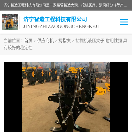
济宁智造工程科技有限公司是一家经营智造大观、挖机属具、滚筒筛分斗等产品的滑移装载机厂家。济宁智造工程科技有限公司奉行以质量赢得用户，诚信为本，互利共赢的宗旨，依靠雄厚的技术力量，科学的管理制度，先进的加工检测设备，始终坚持以客户为中心，免费咨询！
济宁智造工程科技有限公司
JININGZHIZAOGONGCHENGKEJI
当前位置：
首页
>
供应商机
>
拇指夹
> 挖掘机液压夹子 耐用性强 具
有较好的稳定性
振动夯
破碎斗
铣挖机
移动破碎机
滚筒筛分斗
粉碎钳
液压剪
土壤修复
铣刨机
开沟机
伐木机
破碎机