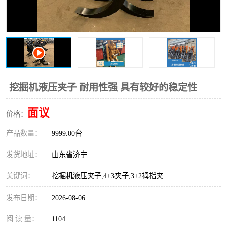
打桩机
压路机
枕木机
滑移装载机
清扫器
割草机
挖树机
拓荒机
挖掘机液压夹子 耐用性强 具有较好的稳定性
滚筒筛
液压剪维修
面议
价格：
产品数量：
挖掘机破碎斗
9999.00台
拇指夹
发货地址：
山东省济宁
关键词：
挖掘机液压夹子,4+3夹子,3+2拇指夹
发布日期：
2026-08-06
阅 读 量：
1104