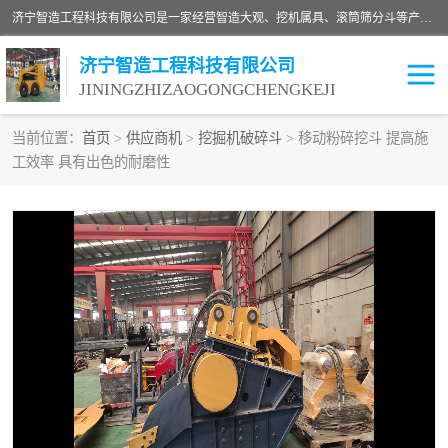
济宁智造工程科技有限公司是一家经营智造大观、挖机属具、滚筒筛分斗等产品的滑移装载机厂家。济宁智造工程科技有限公司奉行以质量赢得用户，诚信为本，互利共赢的宗旨，依靠雄厚的技术力量，科学的管理制度，先进的加工检测设备，始终坚持以客户为中心，免费咨询！
济宁智造工程科技有限公司
JININGZHIZAOGONGCHENGKEJI
当前位置：
首页
>
供应商机
>
挖掘机破碎斗
> 移动粉碎挖斗 提高施
工效率 具有出色的耐磨性
振动夯
破碎斗
铣挖机
移动破碎机
滚筒筛分斗
粉碎钳
液压剪
土壤修复
铣刨机
开沟机
伐木机
破碎机