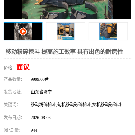
打桩机
压路机
枕木机
滑移装载机
清扫器
割草机
挖树机
拓荒机
移动粉碎挖斗 提高施工效率 具有出色的耐磨性
滚筒筛
液压剪维修
面议
价格：
产品数量：
挖掘机破碎斗
9999.00台
拇指夹
发货地址：
山东省济宁
关键词：
移动粉碎挖斗,勾机移动破碎挖斗,挖机移动破碎斗
发布日期：
2026-08-08
阅 读 量：
944