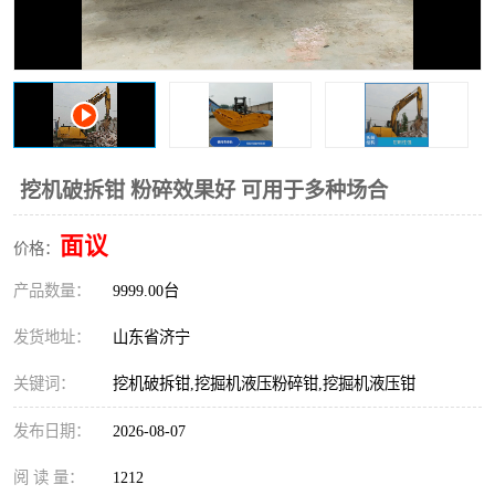
打桩机
压路机
枕木机
滑移装载机
清扫器
割草机
挖树机
拓荒机
挖机破拆钳 粉碎效果好 可用于多种场合
滚筒筛
液压剪维修
面议
价格：
产品数量：
挖掘机破碎斗
9999.00台
拇指夹
发货地址：
山东省济宁
关键词：
挖机破拆钳,挖掘机液压粉碎钳,挖掘机液压钳
发布日期：
2026-08-07
阅 读 量：
1212