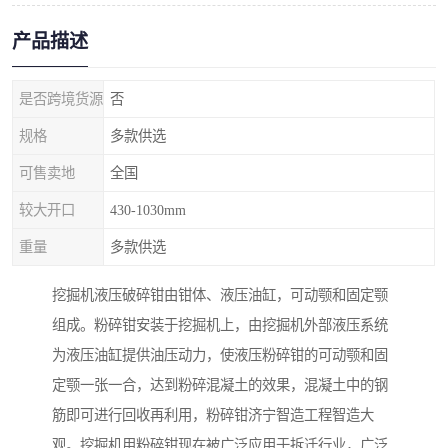
产品描述
是否跨境货源
否
规格
多款供选
可售卖地
全国
较大开口
430-1030mm
重量
多款供选
挖掘机液压破碎钳由钳体、液压油缸，可动颚和固定颚
组成。粉碎钳安装于挖掘机上，由挖掘机外部液压系统
为液压油缸提供油压动力，使液压粉碎钳的可动颚和固
定颚一张一合，达到粉碎混凝土的效果，混凝土中的钢
筋即可进行回收再利用，粉碎钳济宁智造工程智造大
观。挖掘机用粉碎钳现在被广泛应用于拆迁行业，广泛