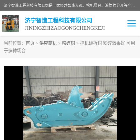
济宁智造工程科技有限公司是一家经营智造大观、挖机属具、滚筒筛分斗等产品的滑移装载机厂家。济宁智造工程科技有限公司奉行以质量赢得用户，诚信为本，互利共赢的宗旨，依靠雄厚的技术力量，科学的管理制度，先进的加工检测设备，始终坚持以客户为中心，免费咨询！
济宁智造工程科技有限公司
JININGZHIZAOGONGCHENGKEJI
当前位置：
首页
>
供应商机
>
粉碎钳
> 挖机破拆钳 粉碎效果好 可用
于多种场合
振动夯
破碎斗
铣挖机
移动破碎机
滚筒筛分斗
粉碎钳
液压剪
土壤修复
铣刨机
开沟机
伐木机
破碎机