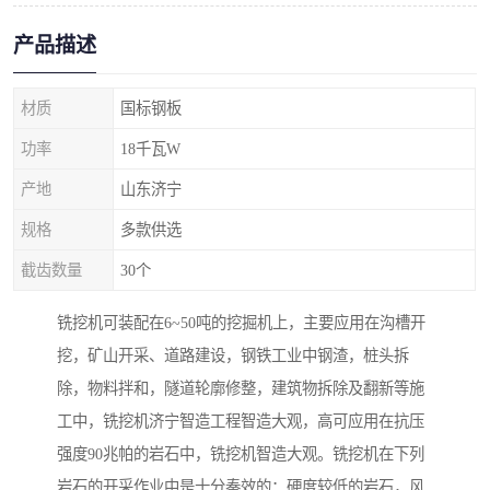
产品描述
材质
国标钢板
功率
18千瓦W
产地
山东济宁
规格
多款供选
截齿数量
30个
铣挖机可装配在6~50吨的挖掘机上，主要应用在沟槽开
挖，矿山开采、道路建设，钢铁工业中钢渣，桩头拆
除，物料拌和，隧道轮廓修整，建筑物拆除及翻新等施
工中，铣挖机济宁智造工程智造大观，高可应用在抗压
强度90兆帕的岩石中，铣挖机智造大观。铣挖机在下列
岩石的开采作业中是十分奏效的：硬度较低的岩石，风