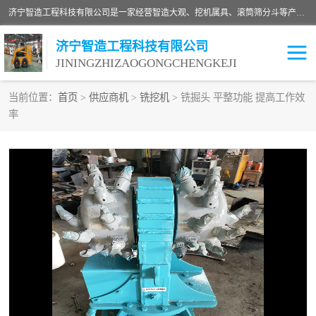
济宁智造工程科技有限公司是一家经营智造大观、挖机属具、滚筒筛分斗等产品的滑移装载机厂家。济宁智造工程科技有限公司奉行以质量赢得用户，诚信为本，互利共赢的宗旨，依靠雄厚的技术力量，科学的管理制度，先进的加工检测设备，始终坚持以客户为中心，免费咨询！
济宁智造工程科技有限公司
JININGZHIZAOGONGCHENGKEJI
当前位置：
首页
>
供应商机
>
铣挖机
> 铣掘头 平整功能 提高工作效
率
振动夯
破碎斗
铣挖机
移动破碎机
滚筒筛分斗
粉碎钳
液压剪
土壤修复
铣刨机
开沟机
伐木机
破碎机