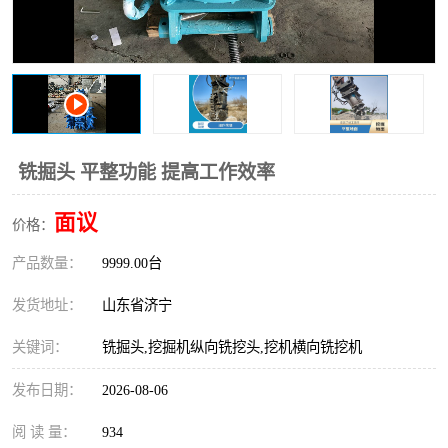
打桩机
压路机
枕木机
滑移装载机
清扫器
割草机
挖树机
拓荒机
铣掘头 平整功能 提高工作效率
滚筒筛
液压剪维修
面议
价格：
产品数量：
挖掘机破碎斗
9999.00台
拇指夹
发货地址：
山东省济宁
关键词：
铣掘头,挖掘机纵向铣挖头,挖机横向铣挖机
发布日期：
2026-08-06
阅 读 量：
934