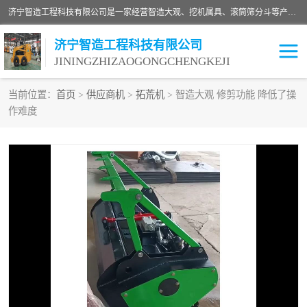
济宁智造工程科技有限公司是一家经营智造大观、挖机属具、滚筒筛分斗等产品的滑移装载机厂家。济宁智造工程科技有限公司奉行以质量赢得用户，诚信为本，互利共赢的宗旨，依靠雄厚的技术力量，科学的管理制度，先进的加工检测设备，始终坚持以客户为中心，免费咨询！
济宁智造工程科技有限公司
JININGZHIZAOGONGCHENGKEJI
当前位置：
首页
>
供应商机
>
拓荒机
> 智造大观 修剪功能 降低了操
作难度
振动夯
破碎斗
铣挖机
移动破碎机
滚筒筛分斗
粉碎钳
液压剪
土壤修复
铣刨机
开沟机
伐木机
破碎机