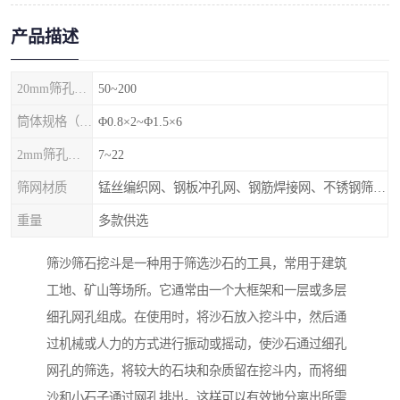
产品描述
20mm筛孔产量（m³/h）
50~200
筒体规格（m）
Φ0.8×2~Φ1.5×6
2mm筛孔产量（m³/h）
7~22
筛网材质
锰丝编织网、钢板冲孔网、钢筋焊接网、不锈钢筛网等
重量
多款供选
筛沙筛石挖斗是一种用于筛选沙石的工具，常用于建筑
工地、矿山等场所。它通常由一个大框架和一层或多层
细孔网孔组成。在使用时，将沙石放入挖斗中，然后通
过机械或人力的方式进行振动或摇动，使沙石通过细孔
网孔的筛选，将较大的石块和杂质留在挖斗内，而将细
沙和小石子通过网孔排出。这样可以有效地分离出所需