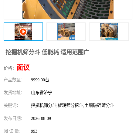
打桩机
压路机
枕木机
滑移装载机
清扫器
割草机
挖树机
拓荒机
挖掘机筛分斗 低能耗 适用范围广
滚筒筛
液压剪维修
面议
价格：
产品数量：
挖掘机破碎斗
9999.00台
拇指夹
发货地址：
山东省济宁
关键词：
挖掘机筛分斗,旋转筛分挖斗,土壤破碎筛分斗
发布日期：
2026-08-09
阅 读 量：
993