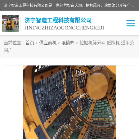
济宁智造工程科技有限公司是一家经营智造大观、挖机属具、滚筒筛分斗等产品的滑移装载机厂家。济宁智造工程科技有限公司奉行以质量赢得用户，诚信为本，互利共赢的宗旨，依靠雄厚的技术力量，科学的管理制度，先进的加工检测设备，始终坚持以客户为中心，免费咨询！
济宁智造工程科技有限公司
JININGZHIZAOGONGCHENGKEJI
当前位置：
首页
>
供应商机
>
滚筒筛
> 挖掘机筛分斗 低能耗 适用范
围广
振动夯
破碎斗
铣挖机
移动破碎机
滚筒筛分斗
粉碎钳
液压剪
土壤修复
铣刨机
开沟机
伐木机
破碎机