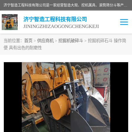
济宁智造工程科技有限公司是一家经营智造大观、挖机属具、滚筒筛分斗等产品的滑移装载机厂家。济宁智造工程科技有限公司奉行以质量赢得用户，诚信为本，互利共赢的宗旨，依靠雄厚的技术力量，科学的管理制度，先进的加工检测设备，始终坚持以客户为中心，免费咨询！
济宁智造工程科技有限公司
JININGZHIZAOGONGCHENGKEJI
当前位置：
首页
>
供应商机
>
挖掘机破碎斗
> 挖掘机碎石斗 操作简
便 具有出色的耐磨性
振动夯
破碎斗
铣挖机
移动破碎机
滚筒筛分斗
粉碎钳
液压剪
土壤修复
铣刨机
开沟机
伐木机
破碎机