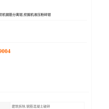
挖机钢筋分离钳,挖掘机液压粉碎钳
9004
建筑拆除,钢筋混凝土破碎