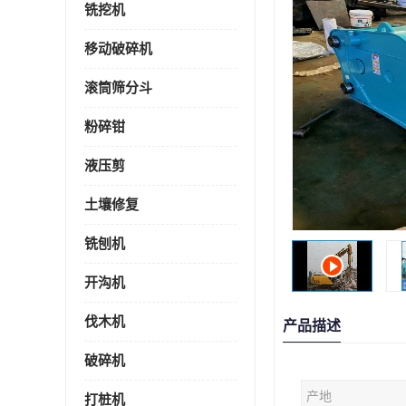
铣挖机
移动破碎机
滚筒筛分斗
粉碎钳
液压剪
土壤修复
铣刨机
开沟机
伐木机
产品描述
破碎机
产地
打桩机