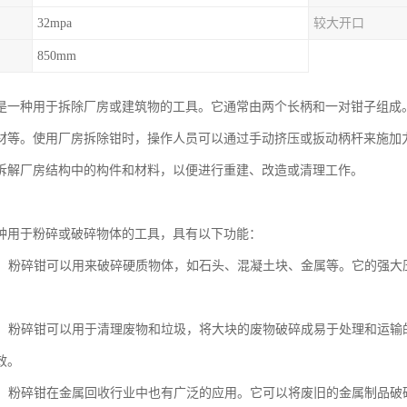
32mpa
较大开口
850mm
是一种用于拆除厂房或建筑物的工具。它通常由两个长柄和一对钳子组成
材等。使用厂房拆除钳时，操作人员可以通过手动挤压或扳动柄杆来施加
拆解厂房结构中的构件和材料，以便进行重建、改造或清理工作。
种用于粉碎或破碎物体的工具，具有以下功能：
物体：粉碎钳可以用来破碎硬质物体，如石头、混凝土块、金属等。它的强
废物：粉碎钳可以用于清理废物和垃圾，将大块的废物破碎成易于处理和运
效。
回收：粉碎钳在金属回收行业中也有广泛的应用。它可以将废旧的金属制品