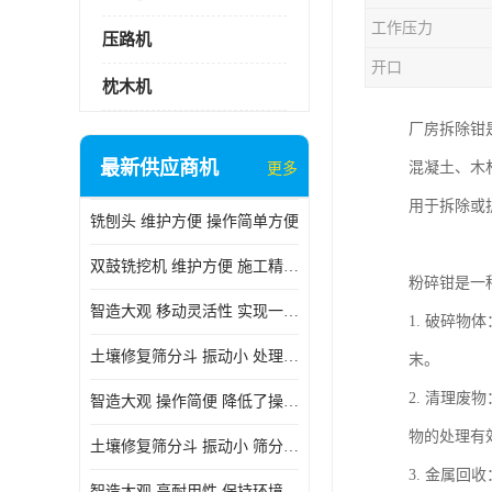
工作压力
压路机
开口
枕木机
厂房拆除钳
最新供应商机
混凝土、木
更多
用于拆除或
铣刨头 维护方便 操作简单方便
双鼓铣挖机 维护方便 施工精度高
粉碎钳是一
智造大观 移动灵活性 实现一机多用
1. 破碎
土壤修复筛分斗 振动小 处理能力大
末。
2. 清理
智造大观 操作简便 降低了操作难度
物的处理有
土壤修复筛分斗 振动小 筛分效果可调节
3. 金属
智造大观 高耐用性 保持环境整洁