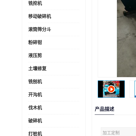
铣挖机
移动破碎机
滚筒筛分斗
粉碎钳
液压剪
土壤修复
铣刨机
开沟机
伐木机
产品描述
破碎机
加工定制
打桩机