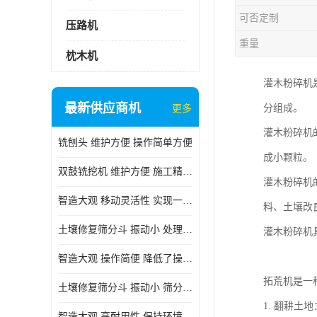
可否定制
压路机
重量
枕木机
灌木粉碎机
最新供应商机
分组成。
更多
灌木粉碎机
铣刨头 维护方便 操作简单方便
成小颗粒。
双鼓铣挖机 维护方便 施工精度高
灌木粉碎机
智造大观 移动灵活性 实现一机多用
料、土壤改
土壤修复筛分斗 振动小 处理能力大
灌木粉碎机
智造大观 操作简便 降低了操作难度
拓荒机是一
土壤修复筛分斗 振动小 筛分效果可调节
1. 翻耕
智造大观 高耐用性 保持环境整洁