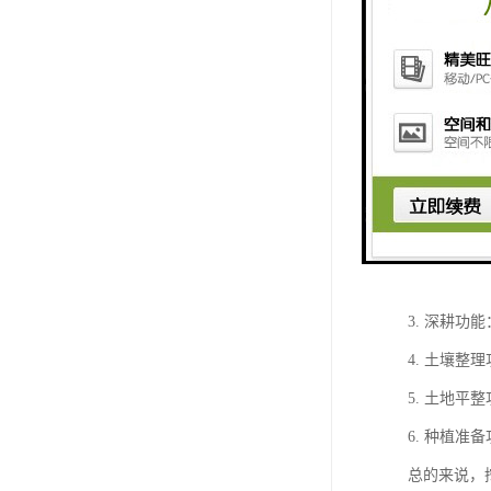
挖掘机微耕
1. 挖掘
2. 耕作
3. 深耕
4. 土壤
5. 土地
6. 种植
总的来说，