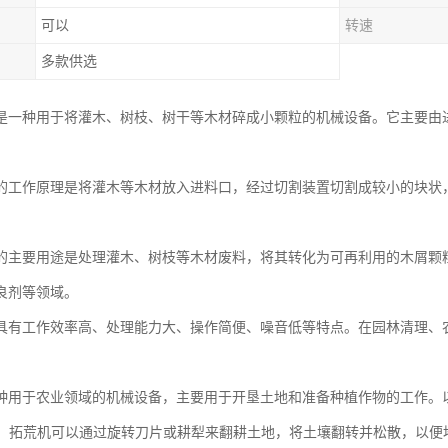
可以
转速
多款供选
是一种用于将灌木、树枝、树干等木材碎成小颗粒的机械设备。它主要由
的工作原理是将灌木等木材放入进料口，经过切割装置切割成较小的块状
的主要用途是处理灌木、树枝等木材废料，将其转化为可再利用的木屑颗
良剂等领域。
具有工作效率高、处理能力大、操作简便、噪音低等特点。在园林清理、
种用于农业领域的机械设备，主要用于开垦土地和准备种植作物的工作。
土地：拓荒机可以通过旋转刀片或耕犁来翻耕土地，将土壤翻转并松散，以便