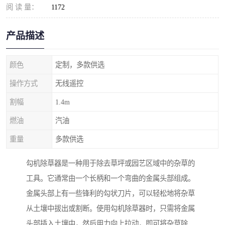
阅 读 量：
1172
产品描述
颜色
定制，多款供选
操作方式
无线遥控
割幅
1.4m
燃油
汽油
重量
多款供选
勾机除草器是一种用于除去草坪或园艺区域中的杂草的
工具。它通常由一个长柄和一个弯曲的金属头部组成。
金属头部上有一些锋利的勾状刀片，可以轻松地将杂草
从土壤中拔出或割断。使用勾机除草器时，只需将金属
头部插入土壤中，然后用力向上拉动，即可将杂草除