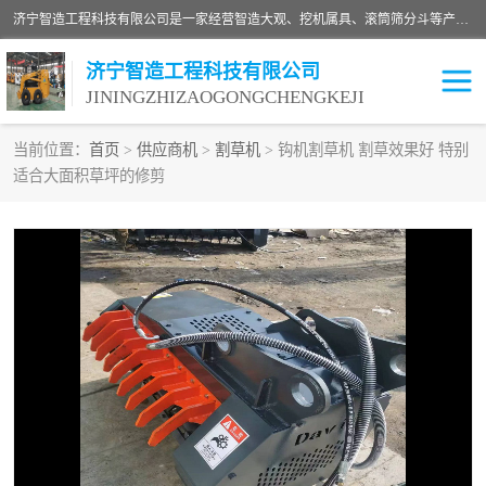
济宁智造工程科技有限公司是一家经营智造大观、挖机属具、滚筒筛分斗等产品的滑移装载机厂家。济宁智造工程科技有限公司奉行以质量赢得用户，诚信为本，互利共赢的宗旨，依靠雄厚的技术力量，科学的管理制度，先进的加工检测设备，始终坚持以客户为中心，免费咨询！
济宁智造工程科技有限公司
JININGZHIZAOGONGCHENGKEJI
当前位置：
首页
>
供应商机
>
割草机
> 钩机割草机 割草效果好 特别
适合大面积草坪的修剪
振动夯
破碎斗
铣挖机
移动破碎机
滚筒筛分斗
粉碎钳
液压剪
土壤修复
铣刨机
开沟机
伐木机
破碎机