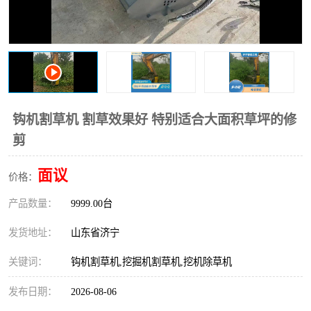
打桩机
压路机
枕木机
滑移装载机
清扫器
割草机
挖树机
拓荒机
钩机割草机 割草效果好 特别适合大面积草坪的修
剪
滚筒筛
液压剪维修
面议
价格：
挖掘机破碎斗
拇指夹
产品数量：
9999.00台
发货地址：
山东省济宁
关键词：
钩机割草机,挖掘机割草机,挖机除草机
发布日期：
2026-08-06