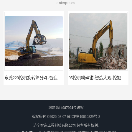
enterprises
东莞220挖机旋转筛分斗-智造大观报价-旋转筛沙斗筛沙机
95挖机粉碎钳-智造大观-挖掘机钢筋分离钳
您是第
14987094
位访客
版权所有 ©2026-08-07
冀ICP备19019829号-3
济宁智造工程科技有限公司
保留所有权利.