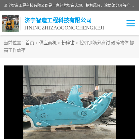
济宁智造工程科技有限公司是一家经营智造大观、挖机属具、滚筒筛分斗等产品的滑移装载机厂家。济宁智造工程科技有限公司奉行以质量赢得用户，诚信为本，互利共赢的宗旨，依靠雄厚的技术力量，科学的管理制度，先进的加工检测设备，始终坚持以客户为中心，免费咨询！
济宁智造工程科技有限公司
JININGZHIZAOGONGCHENGKEJI
当前位置：
首页
>
供应商机
>
粉碎钳
> 挖机钢筋分离钳 破碎物体 提
高工作效率
振动夯
破碎斗
铣挖机
移动破碎机
滚筒筛分斗
粉碎钳
液压剪
土壤修复
铣刨机
开沟机
伐木机
破碎机