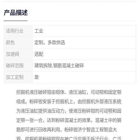
产品描述
适用行业
工业
颜色
定制，多款供选
加速阀
选配
破碎范围
建筑拆除,钢筋混凝土破碎
加工定制
是
挖掘机液压破碎钳由钳体、液压油缸，可动颚和固定颚
组成。粉碎钳安装于挖掘机上，由挖掘机外部液压系统
为液压油缸提供油压动力，使液压粉碎钳的可动颚和固
定颚一张一合，达到粉碎混凝土的效果，混凝土中的钢
筋即可进行回收再利用，粉碎钳济宁智造工程智造大
观。挖掘机用粉碎钳现在被广泛应用于拆迁行业，广泛