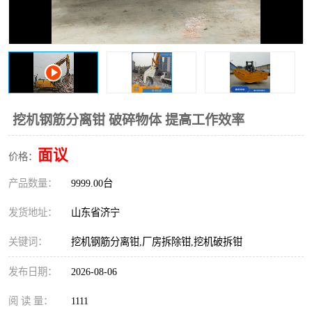
打桩机
压路机
枕木机
滑移装载机
清扫器
割草机
挖树机
拓荒机
挖机钢筋分离钳 破碎物体 提高工作效率
滚筒筛
液压剪维修
面议
价格：
产品数量：
挖掘机破碎斗
9999.00台
拇指夹
发货地址：
山东省济宁
关键词：
挖机钢筋分离钳,厂房拆除钳,挖机破拆钳
发布日期：
2026-08-06
阅 读 量：
1111