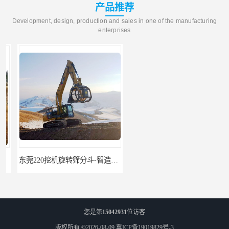
产品推荐
Development, design, production and sales in one of the manufacturing
enterprises
东莞220挖机旋转筛分斗-智造大观报价-旋转筛沙斗筛沙机
95挖机粉碎钳-智造大观-挖掘机钢筋分离钳
您是第
15042931
位访客
版权所有 ©2026-08-09
冀ICP备19019829号-3