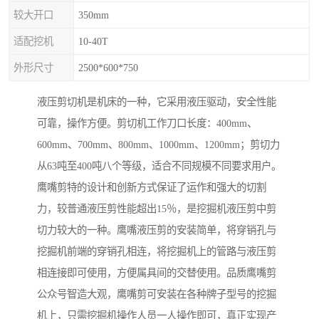
较大开口
350mm
适配挖机
10-40T
外形尺寸
2500*600*750
液压剪切机是机床的一种，它采用液压驱动，安全性能
可靠，操作方便。剪切机工作刀口长度：400mm、
600mm、700mm、800mm、1000mm、1200mm；剪切力
从63吨至400吨八个等级，适合不同规模不同要求用户。
鹰嘴剪特的设计和创新方式保证了运作和强大的切割
力，较普通液压剪性能超出15％，是挖掘机液压剪中剪
切力较大的一种。鹰嘴液压剪的安装简单，将穿销孔与
挖掘机前端的穿销孔相连，将挖掘机上的管路与液压剪
相连接即可使用，方便属具间的交替使用。品质鹰嘴剪
公众号智造大观，鹰嘴剪可安装在各种牌子型号的挖掘
机上，只需挖掘机操作人员一人操作即可，真正实现产