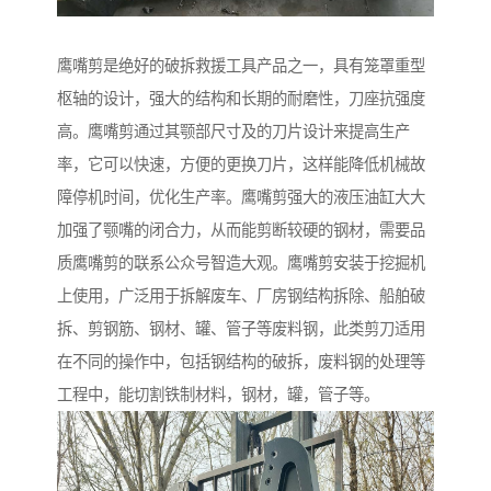
鹰嘴剪是绝好的破拆救援工具产品之一，具有笼罩重型
枢轴的设计，强大的结构和长期的耐磨性，刀座抗强度
高。鹰嘴剪通过其颚部尺寸及的刀片设计来提高生产
率，它可以快速，方便的更换刀片，这样能降低机械故
障停机时间，优化生产率。鹰嘴剪强大的液压油缸大大
加强了颚嘴的闭合力，从而能剪断较硬的钢材，需要品
质鹰嘴剪的联系公众号智造大观。鹰嘴剪安装于挖掘机
上使用，广泛用于拆解废车、厂房钢结构拆除、船舶破
拆、剪钢筋、钢材、罐、管子等废料钢，此类剪刀适用
在不同的操作中，包括钢结构的破拆，废料钢的处理等
工程中，能切割铁制材料，钢材，罐，管子等。