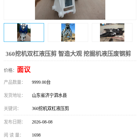
打桩机
压路机
枕木机
滑移装载机
清扫器
割草机
挖树机
拓荒机
360挖机双杠液压剪 智造大观 挖掘机液压废钢剪
滚筒筛
液压剪维修
面议
价格：
产品数量：
挖掘机破碎斗
9999.00台
拇指夹
发货地址：
山东省济宁泗水县
关键词：
360挖机双杠液压剪
发布日期：
2026-08-08
阅 读 量：
1698