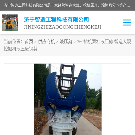
济宁智造工程科技有限公司是一家经营智造大观、挖机属具、滚筒筛分斗等产品的滑移装载机厂家。济宁智造工程科技有限公司奉行以质量赢得用户，诚信为本，互利共赢的宗旨，依靠雄厚的技术力量，科学的管理制度，先进的加工检测设备，始终坚持以客户为中心，免费咨询！
济宁智造工程科技有限公司
JININGZHIZAOGONGCHENGKEJI
当前位置：
首页
>
供应商机
>
液压剪
> 360挖机双杠液压剪 智造大观
挖掘机液压废钢剪
振动夯
破碎斗
铣挖机
移动破碎机
滚筒筛分斗
粉碎钳
液压剪
土壤修复
铣刨机
开沟机
伐木机
破碎机