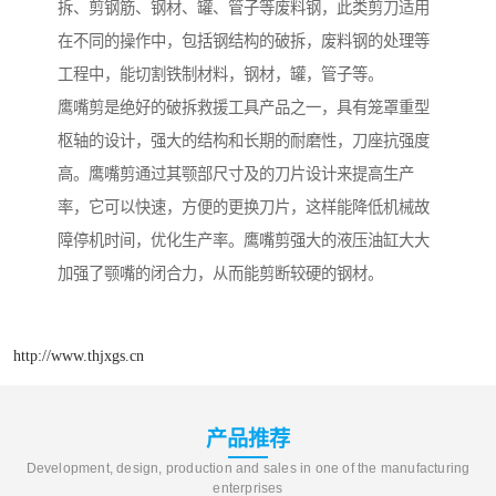
拆、剪钢筋、钢材、罐、管子等废料钢，此类剪刀适用
在不同的操作中，包括钢结构的破拆，废料钢的处理等
工程中，能切割铁制材料，钢材，罐，管子等。
鹰嘴剪是绝好的破拆救援工具产品之一，具有笼罩重型
枢轴的设计，强大的结构和长期的耐磨性，刀座抗强度
高。鹰嘴剪通过其颚部尺寸及的刀片设计来提高生产
率，它可以快速，方便的更换刀片，这样能降低机械故
障停机时间，优化生产率。鹰嘴剪强大的液压油缸大大
加强了颚嘴的闭合力，从而能剪断较硬的钢材。
http://www.thjxgs.cn
产品推荐
Development, design, production and sales in one of the manufacturing
enterprises