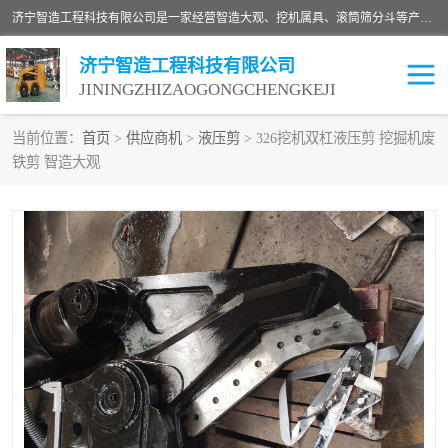
济宁智造工程科技有限公司是一家经营智造大观、挖机属具、滚筒筛分斗等产品的滑移装载机厂家。济宁智造工程科技有限公司奉行以质量赢得用户，诚信为本，互利共赢的宗旨，依靠雄厚的技术力量，科学的管理制度，先进的加工检测设备，始终坚持以客户为中心，免费咨询！
济宁智造工程科技有限公司
JININGZHIZAOGONGCHENGKEJI
当前位置：
首页
>
供应商机
>
液压剪
> 326挖机双杠液压剪 挖掘机废
铁剪 智造大观
振动夯
破碎斗
铣挖机
移动破碎机
滚筒筛分斗
粉碎钳
液压剪
土壤修复
铣刨机
开沟机
伐木机
破碎机