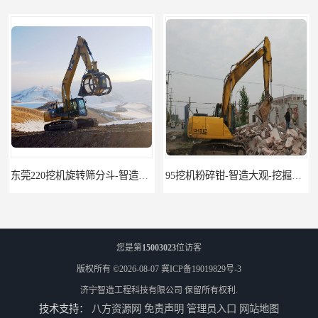
东莞220挖机旋转筛分斗-智造大观报价-旋转筛沙斗筛沙机
95挖机粉碎钳-智造大观-挖掘机钢筋分离钳
您是第
15003023
位访客
版权所有 ©2026-08-07
冀ICP备19019829号-3
济宁智造工程科技有限公司
保留所有权利.
技术支持：
八方资源网
免责声明
管理员入口
网站地图