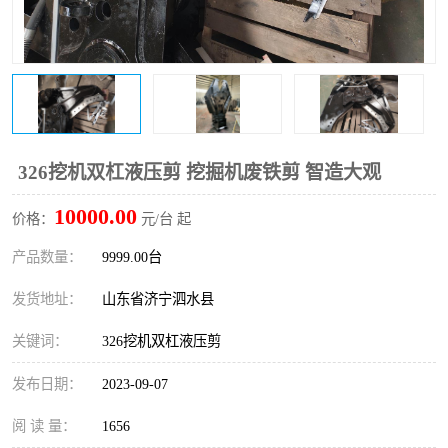
打桩机
压路机
枕木机
滑移装载机
清扫器
割草机
挖树机
拓荒机
326挖机双杠液压剪 挖掘机废铁剪 智造大观
10000.00
滚筒筛
液压剪维修
价格：
元/台 起
产品数量：
9999.00台
挖掘机破碎斗
拇指夹
发货地址：
山东省济宁泗水县
关键词：
326挖机双杠液压剪
发布日期：
2023-09-07
阅 读 量：
1656