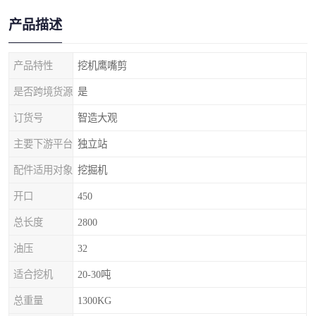
产品描述
产品特性
挖机鹰嘴剪
是否跨境货源
是
订货号
智造大观
主要下游平台
独立站
配件适用对象
挖掘机
开口
450
总长度
2800
油压
32
适合挖机
20-30吨
总重量
1300KG