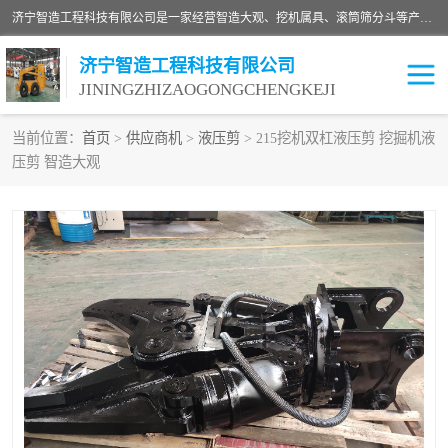
济宁智造工程科技有限公司是一家经营智造大观、挖机属具、滚筒筛分斗等产品的滑移装载机厂家。济宁智造工程科技有限公司奉行以质量赢得用户，诚信为本，互利共赢的宗旨，依靠雄厚的技术力量，科学的管理制度，先进的加工检测设备，始终坚持以客户为中心，免费咨询！
济宁智造工程科技有限公司
JININGZHIZAOGONGCHENGKEJI
当前位置：
首页
>
供应商机
>
液压剪
> 215挖机双杠液压剪 挖掘机液
压剪 智造大观
振动夯
破碎斗
铣挖机
移动破碎机
滚筒筛分斗
粉碎钳
液压剪
土壤修复
铣刨机
开沟机
伐木机
破碎机