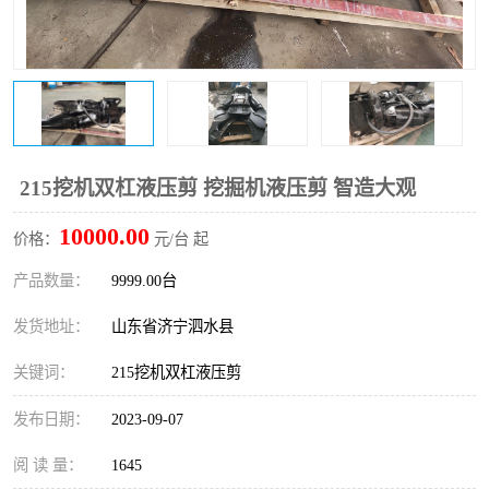
打桩机
压路机
枕木机
滑移装载机
清扫器
割草机
挖树机
拓荒机
215挖机双杠液压剪 挖掘机液压剪 智造大观
10000.00
滚筒筛
液压剪维修
价格：
元/台 起
产品数量：
9999.00台
挖掘机破碎斗
拇指夹
发货地址：
山东省济宁泗水县
关键词：
215挖机双杠液压剪
发布日期：
2023-09-07
阅 读 量：
1645