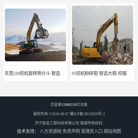
东莞220挖机旋转筛分斗-智造大观报价-旋转筛沙斗筛沙机
95挖机粉碎钳-智造大观-挖掘机钢筋分离钳
您是第
15000218
位访客
版权所有 ©2026-08-07
冀ICP备19019829号-3
济宁智造工程科技有限公司
保留所有权利.
技术支持：
八方资源网
免责声明
管理员入口
网站地图