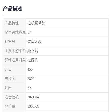
产品描述
产品特性
挖机鹰嘴剪
是否跨境货源
是
订货号
智造大观
主要下游平台
独立站
配件适用对象
挖掘机
开口
450
总长度
2800
油压
32
适合挖机
20-30吨
总重量
1300KG