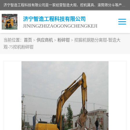
济宁智造工程科技有限公司是一家经营智造大观、挖机属具、滚筒筛分斗等产品的滑移装载机厂家。济宁智造工程科技有限公司奉行以质量赢得用户，诚信为本，互利共赢的宗旨，依靠雄厚的技术力量，科学的管理制度，先进的加工检测设备，始终坚持以客户为中心，免费咨询！
济宁智造工程科技有限公司
JININGZHIZAOGONGCHENGKEJI
当前位置：
首页
>
供应商机
>
粉碎钳
> 挖掘机钢筋分离钳-智造大
观-75挖机粉碎钳
振动夯
破碎斗
铣挖机
移动破碎机
滚筒筛分斗
粉碎钳
液压剪
土壤修复
铣刨机
开沟机
伐木机
破碎机