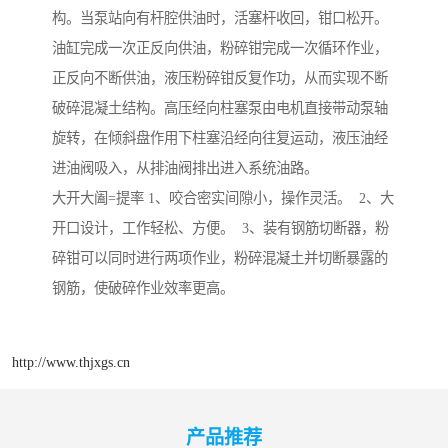
构。当泵站向有杆腔供油时，活塞杆收回，钳口松开。
油缸完成一次正反向供油，粉碎钳完成一次循环作业，
正反向不断供油，液压粉碎钳反复作功，从而实现不断
破碎混凝土结构。高压经向柱塞泵由电机直接带动泵轴
旋转，在倾斜盘作用下柱塞沿经向往复运动，液压油经
进油阀吸入，从排油阀排出进入系统油路。
大开大阖=提率 1、咬合密实间隙小，操作灵活。 2、大
开口设计，工作轻松、方便。 3、装有钢筋切断器，粉
碎钳可以同时进行两项作业，粉碎混凝土并切断暴露的
钢筋，使破碎作业效率更高。
http://www.thjxgs.cn
产品推荐