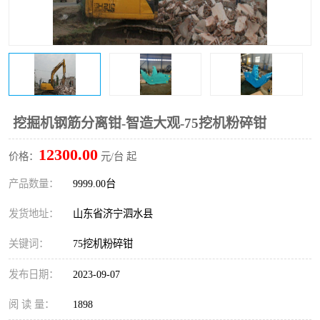
打桩机
压路机
枕木机
滑移装载机
清扫器
割草机
挖树机
拓荒机
挖掘机钢筋分离钳-智造大观-75挖机粉碎钳
12300.00
滚筒筛
液压剪维修
价格：
元/台 起
产品数量：
9999.00台
挖掘机破碎斗
拇指夹
发货地址：
山东省济宁泗水县
关键词：
75挖机粉碎钳
发布日期：
2023-09-07
阅 读 量：
1898