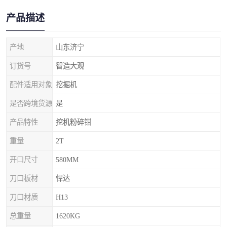
产品描述
产地
山东济宁
订货号
智造大观
配件适用对象
挖掘机
是否跨境货源
是
产品特性
挖机粉碎钳
重量
2T
开口尺寸
580MM
刀口板材
悍达
刀口材质
H13
总重量
1620KG