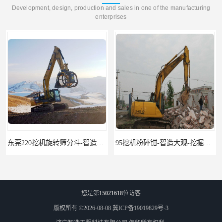
Development, design, production and sales in one of the manufacturing
enterprises
东莞220挖机旋转筛分斗-智造大观报价-旋转筛沙斗筛沙机
95挖机粉碎钳-智造大观-挖掘机钢筋分离钳
您是第
15021618
位访客
版权所有 ©2026-08-08
冀ICP备19019829号-3