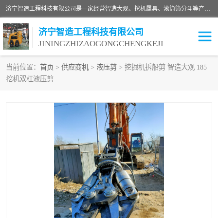
济宁智造工程科技有限公司是一家经营智造大观、挖机属具、滚筒筛分斗等产品的滑移装载机厂家。济宁智造工程科技有限公司奉行以质量赢得用户，诚信为本，互利共赢的宗旨，依靠雄厚的技术力量，科学的管理制度，先进的加工检测设备，始终坚持以客户为中心，免费咨询！
济宁智造工程科技有限公司
JININGZHIZAOGONGCHENGKEJI
当前位置：
首页
>
供应商机
>
液压剪
> 挖掘机拆船剪 智造大观 185
挖机双杠液压剪
振动夯
破碎斗
铣挖机
移动破碎机
滚筒筛分斗
粉碎钳
液压剪
土壤修复
铣刨机
开沟机
伐木机
破碎机