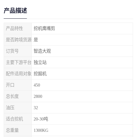
产品描述
产品特性
挖机鹰嘴剪
是否跨境货源
是
订货号
智造大观
主要下游平台
独立站
配件适用对象
挖掘机
开口
450
总长度
2800
油压
32
适合挖机
20-30吨
总重量
1300KG