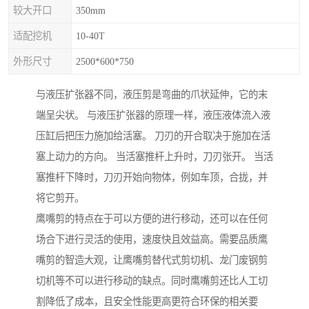
较大开口
350mm
适配挖机
10-40T
外形尺寸
2500*600*750
与液压扩张器不同，液压剪是弯曲的爪状延伸，它的末
端呈尖状。 与液压扩张器的原理一样，液压液体流入液
压缸后把压力施加给活塞。 刀刃的开合取决于施加在活
塞上动力的方向。 当活塞推杆上升时，刀刃张开。 当活
塞推杆下降时，刀刃开始向物体，例如车顶，合拢，并
将它剪开。
鹰嘴剪的特点在于可以方便的进行移动，还可以在任何
场合下进行灵活的使用，速度快且效益高。需要品质鹰
嘴剪的智造大观，让鹰嘴剪替代式剪切机、龙门废钢剪
切机等不可以进行移动的缺点。同时鹰嘴剪还比人工切
割降低了成本，且安全性能更高更符合环保的相关要