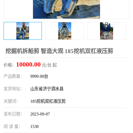
打桩机
压路机
枕木机
滑移装载机
清扫器
割草机
挖树机
拓荒机
挖掘机拆船剪 智造大观 185挖机双杠液压剪
10000.00
滚筒筛
液压剪维修
价格：
元/台 起
产品数量：
9999.00台
挖掘机破碎斗
拇指夹
发货地址：
山东省济宁泗水县
关键词：
185挖机双杠液压剪
发布日期：
2023-09-07
阅 读 量：
1530