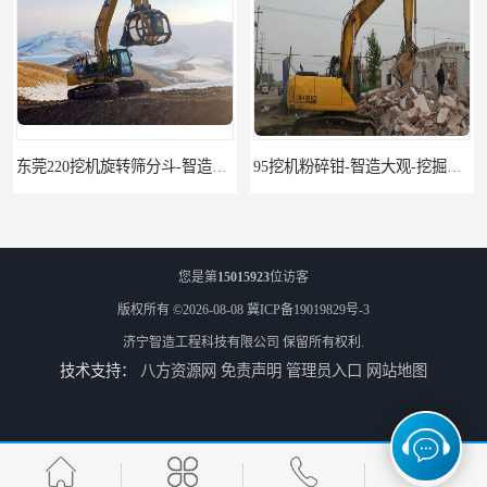
东莞220挖机旋转筛分斗-智造大观报价-旋转筛沙斗筛沙机
95挖机粉碎钳-智造大观-挖掘机钢筋分离钳
您是第
15015923
位访客
版权所有 ©2026-08-08
冀ICP备19019829号-3
济宁智造工程科技有限公司
保留所有权利.
技术支持：
八方资源网
免责声明
管理员入口
网站地图
挖掘机除草机 315挖掘机割草机 智造大观
园林割草机 135挖掘机割草机 智造大观