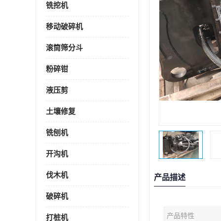
铣挖机
移动破碎机
滚筒筛分斗
粉碎钳
液压剪
土壤修复
铣刨机
开沟机
伐木机
产品描述
破碎机
产品特性
打桩机