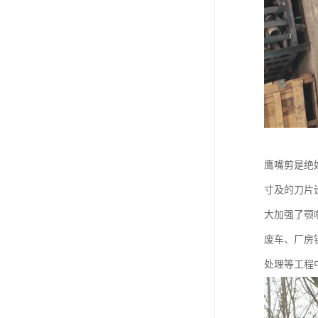
鹰嘴剪是绝
寸及的刀片
大加强了颚
废车、厂房
处理等工程