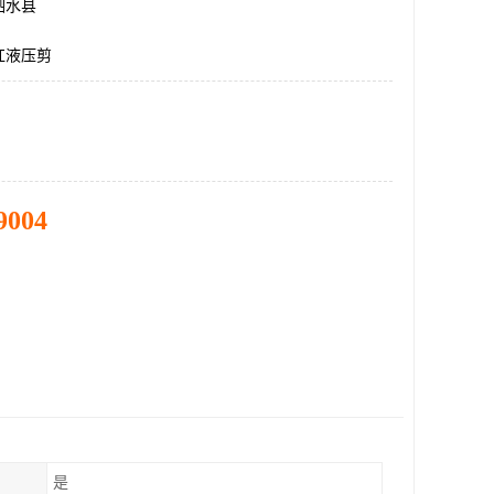
泗水县
双杠液压剪
9004
是