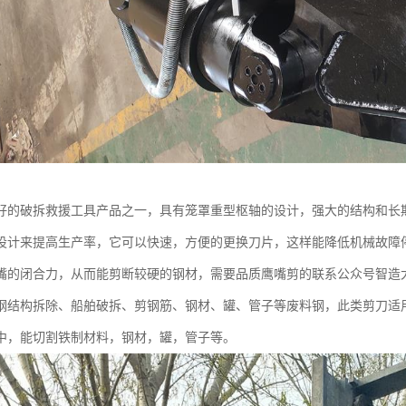
好的破拆救援工具产品之一，具有笼罩重型枢轴的设计，强大的结构和长
设计来提高生产率，它可以快速，方便的更换刀片，这样能降低机械故障
嘴的闭合力，从而能剪断较硬的钢材，需要品质鹰嘴剪的联系公众号智造
钢结构拆除、船舶破拆、剪钢筋、钢材、罐、管子等废料钢，此类剪刀适
中，能切割铁制材料，钢材，罐，管子等。