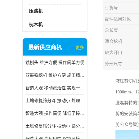
订货号
压路机
配件适用对象
枕木机
总长度
适合挖机
最新供应商机
更多
较大开口
铣刨头 维护方便 操作简单方便
外形尺寸
双鼓铣挖机 维护方便 施工精度高
液压剪切机是
智造大观 移动灵活性 实现一机多用
1000mm
土壤修复筛分斗 振动小 处理能力大
鹰嘴剪特的
智造大观 操作简便 降低了操作难度
剪的安装简
剪公众号智
土壤修复筛分斗 振动小 筛分效果可调节
智造大观 高耐用性 保持环境整洁