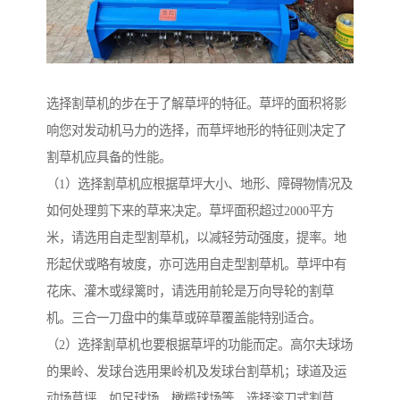
选择割草机的步在于了解草坪的特征。草坪的面积将影
响您对发动机马力的选择，而草坪地形的特征则决定了
割草机应具备的性能。
（1）选择割草机应根据草坪大小、地形、障碍物情况及
如何处理剪下来的草来决定。草坪面积超过2000平方
米，请选用自走型割草机，以减轻劳动强度，提率。地
形起伏或略有坡度，亦可选用自走型割草机。草坪中有
花床、灌木或绿篱时，请选用前轮是万向导轮的割草
机。三合一刀盘中的集草或碎草覆盖能特别适合。
（2）选择割草机也要根据草坪的功能而定。高尔夫球场
的果岭、发球台选用果岭机及发球台割草机；球道及运
动场草坪，如足球场、橄榄球场等，选择滚刀式割草