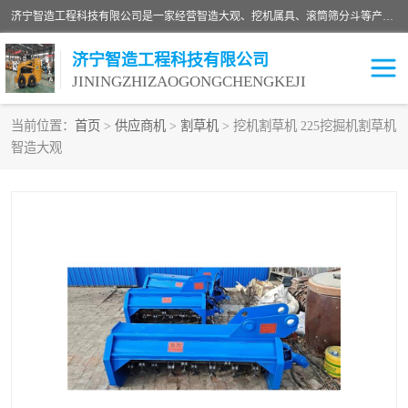
济宁智造工程科技有限公司是一家经营智造大观、挖机属具、滚筒筛分斗等产品的滑移装载机厂家。济宁智造工程科技有限公司奉行以质量赢得用户，诚信为本，互利共赢的宗旨，依靠雄厚的技术力量，科学的管理制度，先进的加工检测设备，始终坚持以客户为中心，免费咨询！
济宁智造工程科技有限公司
JININGZHIZAOGONGCHENGKEJI
当前位置：
首页
>
供应商机
>
割草机
> 挖机割草机 225挖掘机割草机
智造大观
振动夯
破碎斗
铣挖机
移动破碎机
滚筒筛分斗
粉碎钳
液压剪
土壤修复
铣刨机
开沟机
伐木机
破碎机