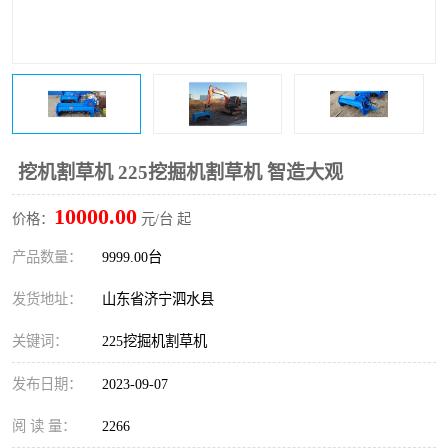
打桩机
压路机
枕木机
滑移装载机
清扫器
割草机
挖树机
拓荒机
挖机割草机 225挖掘机割草机 智造大观
10000.00
滚筒筛
液压剪维修
价格：
元/台 起
产品数量：
9999.00台
挖掘机破碎斗
拇指夹
发货地址：
山东省济宁泗水县
关键词：
225挖掘机割草机
发布日期：
2023-09-07
阅 读 量：
2266